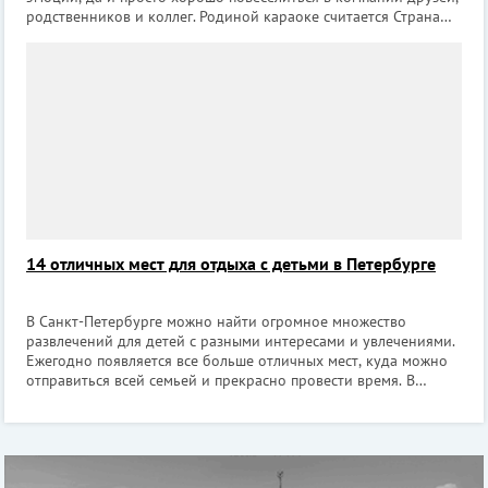
родственников и коллег. Родиной караоке считается Страна
Восходящего солнца, а создателем – барабанщик Дайсуке
Иноуэ. Однажд
14 отличных мест для отдыха с детьми в Петербурге
В Санкт-Петербурге можно найти огромное множество
развлечений для детей с разными интересами и увлечениями.
Ежегодно появляется все больше отличных мест, куда можно
отправиться всей семьей и прекрасно провести время. В
данной подборке представлены разноплановые варианты
семейного досуга, где каждый