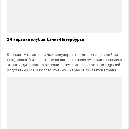
14 караоке клубов Санкт-Петербурга
Караоке – один из самых популярных видов развлечений на
сегодняшний день. Пение позволяет выплеснуть накопившиеся
эмоции, да и просто хорошо повеселиться в компании друзей,
родственников и коллег. Родиной караоке считается Страна
Восходящего солнца, а создателем – барабанщик Дайсуке
Иноуэ. Однажд