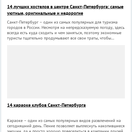
14 лучших хостелов в центре Санкт-Петербурга: самые
уютные, оригинальные и недорогие
Санкт-Петербург – один из самых популярных для туризма
городов в России. Несмотря на непредсказуемую погоду, здесь
всегда есть куда сходить и чем заняться, поэтому экономные
туристы тщательно продумывают все свои траты, чтобы
позволить себе чуть больше. Одна из статей бюджета, на
которой можно сэкон
14 караоке клубов Санкт-Петербурга
Караоке – один из самых популярных видов развлечений на
сегодняшний день. Пение позволяет выплеснуть накопившиеся
эмоции, да и просто хорошо повеселиться в компании друзей,