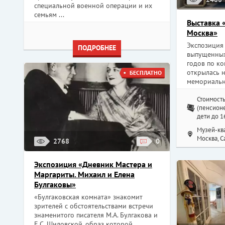
специальной военной операции и их
семьям ...
Выставка 
Москва»
Экспозиция 
ПОДРОБНЕЕ
выпущенных
годов по ко
открылась н
БЕСПЛАТНО
мемориальн
Стоимость
(пенсионе
дети до 1
Музей-ква
Москва, Са
2768
0
Экспозиция «Дневник Мастера и
Маргариты. Михаил и Елена
Булгаковы»
«Булгаковская комната» знакомит
зрителей с обстоятельствами встречи
знаменитого писателя М.А. Булгакова и
Е.С. Шиловской, образ которой