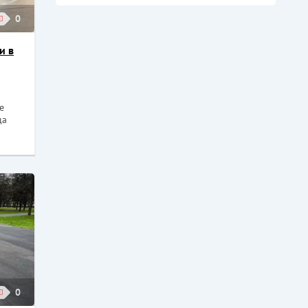
0
и в
е
да
0