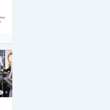
йны
и
0