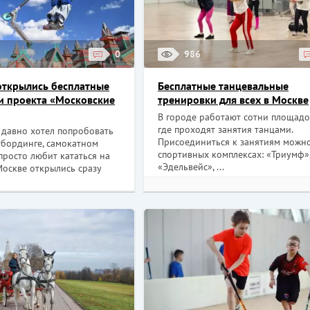
0
986
открылись бесплатные
Бесплатные танцевальные
и проекта «Московские
тренировки для всех в Москве
В городе работают сотни площадо
где проходят занятия танцами.
о давно хотел попробовать
Присоединиться к занятиям можно
тбординге, самокатном
спортивных комплексах: «Триумф»
просто любит кататься на
«Эдельвейс», ...
Москве открылись сразу