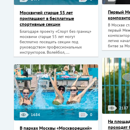
Первый М
Москвичей старше 55 лет
композито
приглашают в бесплатные
спортивные секции
В Москве ст
первый Меж
Благодаря проекту «Спорт без границ»
композитор
москвичи старше 55 лет могут
летию нача
бесплатно посещать секции под
битве за Мос
руководством профессиональных
инструкторов. Волейбол, ...
2187
1684
0
На площад
проходят 
В парках Москвы «Москворецкий»