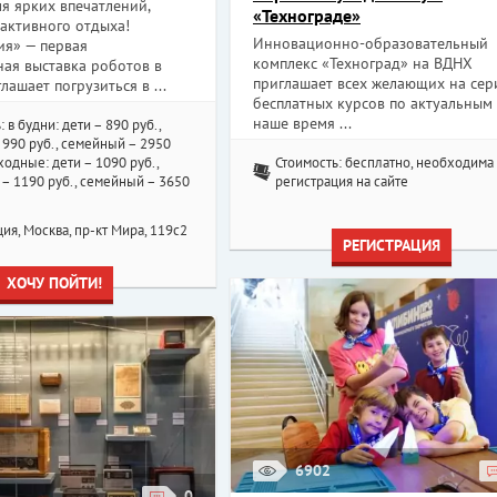
я ярких впечатлений,
«Технограде»
активного отдыха!
Инновационно-образовательный
ия» — первая
комплекс «Техноград» на ВДНХ
ная выставка роботов в
приглашает всех желающих на се
лашает погрузиться в ...
бесплатных курсов по актуальным
наше время ...
: в будни: дети – 890 руб.,
990 руб., семейный – 2950
ыходные: дети – 1090 руб.,
Стоимость: бесплатно, необходима
– 1190 руб., семейный – 3650
регистрация на сайте
ия, Москва, пр-кт Мира, 119с2
РЕГИСТРАЦИЯ
ХОЧУ ПОЙТИ!
6902
0