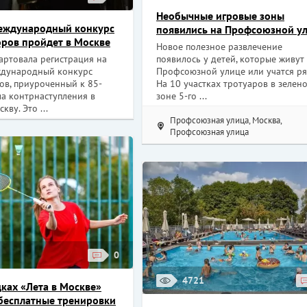
Необычные игровые зоны
еждународный конкурс
появились на Профсоюзной у
ров пройдет в Москве
Новое полезное развлечение
появилось у детей, которые живут
артовала регистрация на
Профсоюзной улице или учатся ря
дународный конкурс
На 10 участках тротуаров в зелен
ов, приуроченный к 85-
зоне 5-го ...
ла контрнаступления в
кву. Это ...
Профсоюзная улица, Москва,
Профсоюзная улица
0
4721
ках «Лета в Москве»
бесплатные тренировки