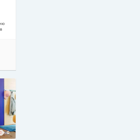
рию
 в
0