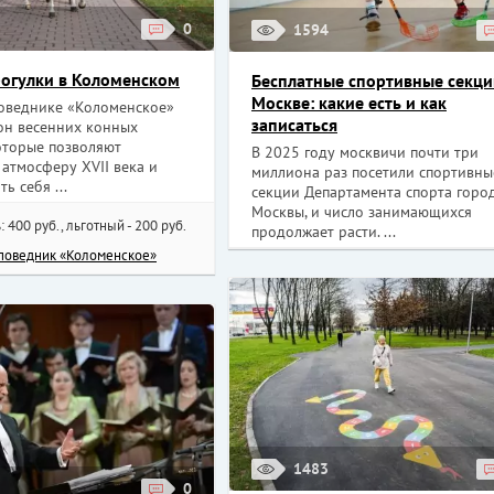
0
1594
огулки в Коломенском
Бесплатные спортивные секци
Москве: какие есть и как
поведнике «Коломенское»
записаться
зон весенних конных
оторые позволяют
В 2025 году москвичи почти три
 атмосферу XVII века и
миллиона раз посетили спортивны
ь себя ...
секции Департамента спорта горо
Москвы, и число занимающихся
: 400 руб., льготный - 200 руб.
продолжает расти. ...
поведник «Коломенское»
1483
0