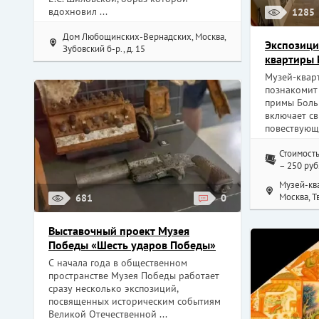
вдохновил ...
1285
Дом Любощинских-Вернадских, Москва,
Экспозици
Зубовский б-р., д. 15
квартиры 
Музей-квар
познакомит
примы Больш
включает св
повествующи
Стоимость
– 250 руб
Музей-кв
Москва, Т
681
0
Выставочный проект Музея
Победы «Шесть ударов Победы»
С начала года в общественном
пространстве Музея Победы работает
сразу несколько экспозиций,
посвященных историческим событиям
Великой Отечественной ...