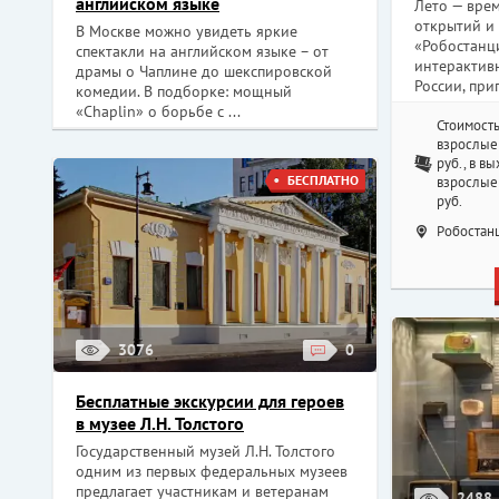
английском языке
Лето — врем
открытий и 
В Москве можно увидеть яркие
«Робостанц
спектакли на английском языке – от
интерактив
драмы о Чаплине до шекспировской
России, приг
комедии. В подборке: мощный
«Chaplin» о борьбе с ...
Стоимость
взрослые 
руб., в в
БЕСПЛАТНО
взрослые 
руб.
Робостанц
3076
0
Бесплатные экскурсии для героев
в музее Л.Н. Толстого
Государственный музей Л.Н. Толстого
одним из первых федеральных музеев
предлагает участникам и ветеранам
2488