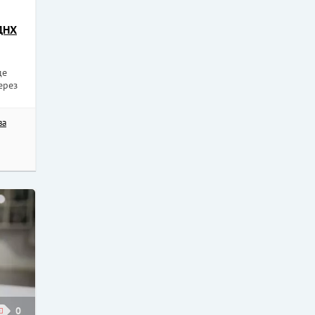
ДНХ
де
ерез
ва
0