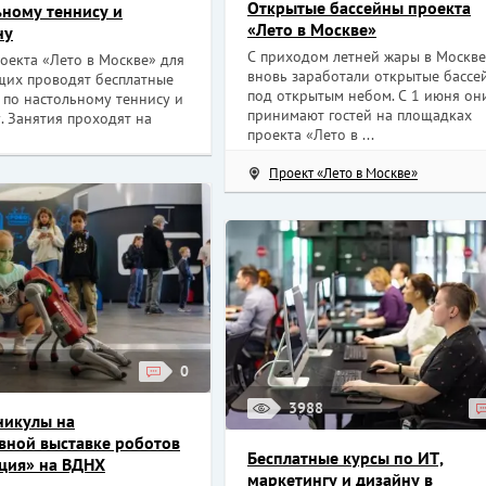
Открытые бассейны проекта
ьному теннису и
«Лето в Москве»
ну
С приходом летней жары в Москве
оекта «Лето в Москве» для
вновь заработали открытые бассе
щих проводят бесплатные
под открытым небом. С 1 июня он
 по настольному теннису и
принимают гостей на площадках
. Занятия проходят на
проекта «Лето в ...
Проект «Лето в Москве»
0
3988
никулы на
вной выставке роботов
Бесплатные курсы по ИТ,
ция» на ВДНХ
маркетингу и дизайну в