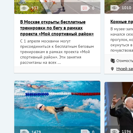
1010
937
0
Конные пр
В Москве открыты бесплатные
тренировки по бегу в рамках
В музее-за
проекта «Мой спортивный район»
начался се
прогулок, к
С 1 апреля москвичи могут
окунуться в
присоединиться к бесплатным беговым
почувствоват
тренировкам в рамках проекта «Мой
спортивный район». Эти занятия
Стоимость
рассчитаны на всех ...
Музей-за
1596
1479
0