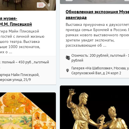
0
Обновленная экспозиция Муз
авангарда
я музея-
М.М. Плисецкой
Выставка приурочена к двухсотле
приезда семьи Бромлей в Россию. 
тира Майи Плисецкой
рамках нового выставочного прое
 гостей с личной жизнью
зрители увидят экспонаты,
ого театра. Выставка
рассказывающие об ...
ыше 1000 экспонатов,
х о ...
Стоимость: 200 рублей; льготный - 
рублей
: полный – 450 руб., льготный
.
Галерея «На Шаболовке», Москва, у
Серпуховский Вал, д 24 корп 2
артира Майи Плисецкой,
верская улица, 25/9