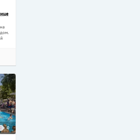
лице
 на
дом.
ой
0