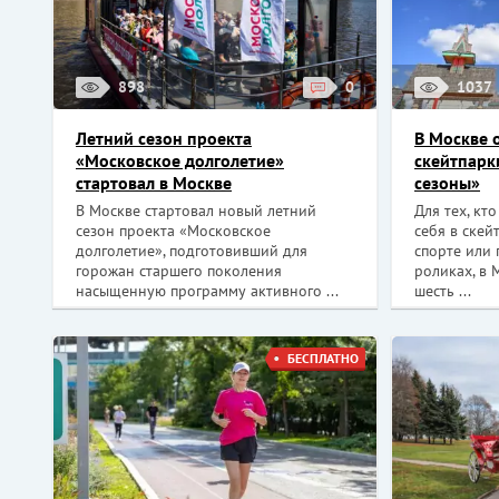
898
0
1037
Летний сезон проекта
В Москве 
«Московское долголетие»
скейтпарк
стартовал в Москве
сезоны»
В Москве стартовал новый летний
Для тех, кт
сезон проекта «Московское
себя в скей
долголетие», подготовивший для
спорте или 
горожан старшего поколения
роликах, в 
насыщенную программу активного ...
шесть ...
БЕСПЛАТНО