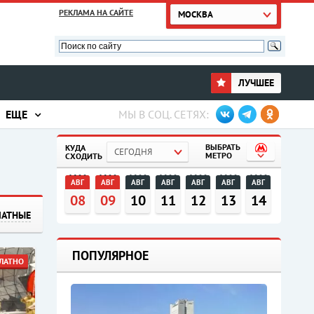
РЕКЛАМА НА САЙТЕ
МОСКВА
ЛУЧШЕЕ
ЕЩЕ
МЫ В СОЦ. СЕТЯХ:
ВЫБРАТЬ
КУДА
СЕГОДНЯ
МЕТРО
СХОДИТЬ
АВГ
АВГ
АВГ
АВГ
АВГ
АВГ
АВГ
08
09
10
11
12
13
14
ЛАТНЫЕ
ПОПУЛЯРНОЕ
ЛАТНО