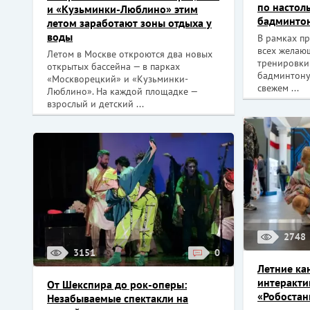
по настол
и «Кузьминки-Люблино» этим
бадминто
летом заработают зоны отдыха у
воды
В рамках пр
всех желаю
Летом в Москве откроются два новых
тренировки
открытых бассейна — в парках
бадминтону
«Москворецкий» и «Кузьминки-
свежем ...
Люблино». На каждой площадке —
взрослый и детский ...
2748
3151
0
Летние ка
интеракти
От Шекспира до рок-оперы:
«Робостан
Незабываемые спектакли на