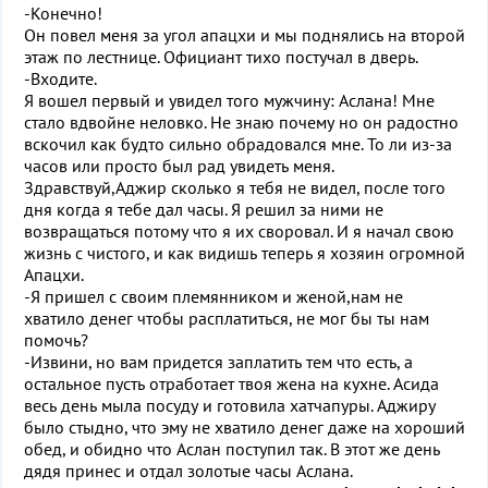
-Конечно!
Он повел меня за угол апацхи и мы поднялись на второй
этаж по лестнице. Официант тихо постучал в дверь.
-Входите.
Я вошел первый и увидел того мужчину: Аслана! Мне
стало вдвойне неловко. Не знаю почему но он радостно
вскочил как будто сильно обрадовался мне. То ли из-за
часов или просто был рад увидеть меня.
Здравствуй,Аджир сколько я тебя не видел, после того
дня когда я тебе дал часы. Я решил за ними не
возвращаться потому что я их своровал. И я начал свою
жизнь с чистого, и как видишь теперь я хозяин огромной
Апацхи.
-Я пришел с своим племянником и женой,нам не
хватило денег чтобы расплатиться, не мог бы ты нам
помочь?
-Извини, но вам придется заплатить тем что есть, а
остальное пусть отработает твоя жена на кухне. Асида
весь день мыла посуду и готовила хатчапуры. Аджиру
было стыдно, что эму не хватило денег даже на хороший
обед, и обидно что Аслан поступил так. В этот же день
дядя принес и отдал золотые часы Аслана.