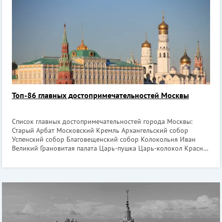
догадаться, именно жители Страны
Топ-86 главных достопримечательностей Москвы
Список главных достопримечательностей города Москвы:
Старый Арбат Московский Кремль Архангельский собор
Успенский собор Благовещенский собор Колокольня Иван
Великий Грановитая палата Царь-пушка Царь-колокол Красная
площадь Мавзолей Ленина Лобное место Собор В