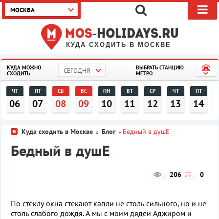
МОСКВА
КУДА СХОДИТЬ В МОСКВЕ
КУДА МОЖНО
ВЫБРАТЬ СТАНЦИЮ
СЕГОДНЯ
СХОДИТЬ
МЕТРО
ЧТ
ПТ
СБ
ВС
ПН
ВТ
СР
ЧТ
ПТ
06
07
08
09
10
11
12
13
14
Куда сходить в Москве
Блог
Бедный в душЕ
»
»
Бедный в душЕ
206
0
По стеклу окна стекают капли не столь сильного, но и не
столь слабого дождя. А мы с моим дядеи Аджиром и