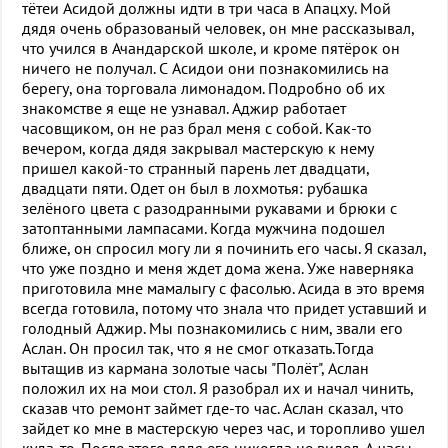
тётеи Асидой должны идти в три часа в Апацху. Мой
дядя очень образованый человек, он мне рассказывал,
что учился в Ачандарской школе, и кроме пятёрок он
ничего не получал. С Асидои они познакомились на
берегу, она торговала лимонадом. Подробно об их
знакомстве я еще не узнавал. Аджир работает
часовщиком, он не раз брал меня с собой. Как-то
вечером, когда дядя закрывал мастерскую к нему
пришел какой-то странный парень лет двадцати,
двадцати пяти. Одет он был в лохмотья: рубашка
зелёного цвета с разодранными рукавами и брюки с
затоптанными лампасами. Когда мужчина подошел
ближе, он спросил могу ли я починить его часы. Я сказал,
что уже поздно и меня ждет дома жена. Уже наверняка
приготовила мне мамалыгу с фасолью. Асида в это время
всегда готовила, потому что знала что придет уставший и
голодный Аджир. Мы познакомились с ним, звали его
Аслан. Он просил так, что я не смог отказать.Тогда
вытащив из кармана золотые часы "Полёт", Аслан
положил их на мои стол. Я разобрал их и начал чинить,
сказав что ремонт займет где-то час. Аслан сказал, что
зайдет ко мне в мастерскую через час, и торопливо ушел