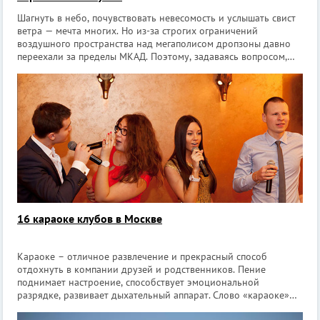
Шагнуть в небо, почувствовать невесомость и услышать свист
ветра — мечта многих. Но из-за строгих ограничений
воздушного пространства над мегаполисом дропзоны давно
переехали за пределы МКАД. Поэтому, задаваясь вопросом,
где можно прыгнуть с парашютом в Москве, новички и профи
отправляются на просто
16 караоке клубов в Москве
Караоке – отличное развлечение и прекрасный способ
отдохнуть в компании друзей и родственников. Пение
поднимает настроение, способствует эмоциональной
разрядке, развивает дыхательный аппарат. Слово «караоке»
переводится с японского как «пустой оркестр». Как можно