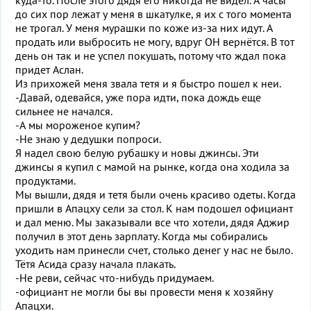
куда-то. После этого дядя его никогда не видел. А часы
до сих пор лежат у меня в шкатулке, я их с того момента
не трогал. У меня мурашки по коже из-за них идут. А
продать или выбросить не могу, вдруг ОН вернётся. В тот
день он так и не успел покушать, потому что ждал пока
придет Аслан.
Из прихожей меня звала тетя и я быстро пошел к неи.
-Давай, одевайся, уже пора идти, пока дождь еще
сильнее не начался.
-А мы мороженое купим?
-Не знаю у дедушки попроси.
Я надел свою белую рубашку и новы джинсы. Эти
джинсы я купил с мамой на рынке, когда она ходила за
продуктами.
Мы вышли, дядя и тетя были очень красиво одеты. Когда
пришли в Апацху сели за стол. К нам подошел официант
и дал меню. Мы заказывали все что хотели, дядя Аджир
получил в этот день зарплату. Когда мы собирались
уходить нам принесли счет, столько денег у нас не было.
Тётя Асида сразу начала плакать.
-Не реви, сейчас что-нибудь придумаем.
-официант не могли бы вы провести меня к хозяйну
Апацхи.