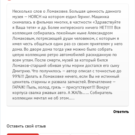
Несколько слов о Ломаковке. Большая ценность данного
музея — HORCH на котором ездил Геринг. Машинка
снималась в фильмах многих, в частности «Здравствуйте
я Ваша тетя» и др. Более интересного ничего НЕТ!!!!! Вся
коллекция собиралась покойным ныне Александром
Ломаковым, потрясающей души человеком, с которым я
имел честь общаться один раз со своим приятелем у него
дома. Во дворе дома тогда уже можно было собрать
целую коллекцию ретро автомобилей раскиданную по
всем углам. После смерти, музей за который бился
Ломаков-старший обивая углы мэрии достался его сыну
Дмитрию. Что получилось — автор описал с точностью до
99%!!! Делать в Ломаковке нечего, если Вы не истинный
ценитель старины и развала запчастей. Впечатление —
ГАРАЖ! Пыль, холод, грязь — присутствуют!!! Вокруг
корпуса свалка ржавых авто. А ЖАЛЬ…… Собиратель
коллекции мечтал не об этом…..
Ответить
Оставить свой отзыв