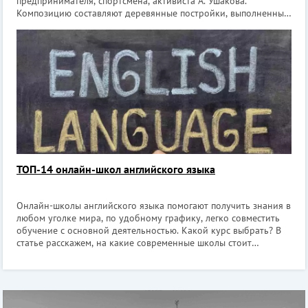
предпринимателя, спортсмена, активиста А. Ушакова.
Композицию составляют деревянные постройки, выполненные
в духе русского зодчества XVII века. Работы по возведению
продлились с 1998 по 2007 год.
ТОП-14 онлайн-школ английского языка
Онлайн-школы английского языка помогают получить знания в
любом уголке мира, по удобному графику, легко совместить
обучение с основной деятельностью. Какой курс выбрать? В
статье расскажем, на какие современные школы стоит
обратить внимание. В каждой из них предусмотрен
бесплатный пробный урок, позв