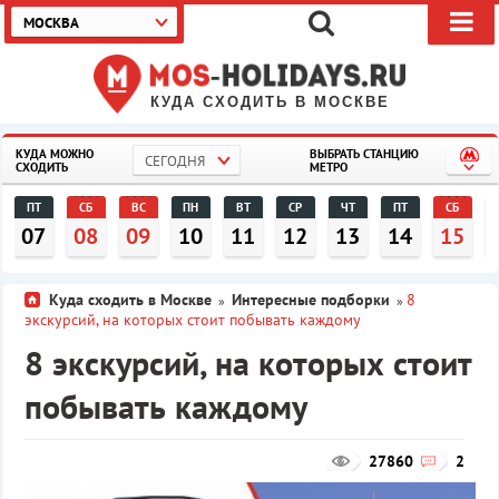
МОСКВА
КУДА СХОДИТЬ В МОСКВЕ
КУДА МОЖНО
ВЫБРАТЬ СТАНЦИЮ
СЕГОДНЯ
СХОДИТЬ
МЕТРО
ПТ
СБ
ВС
ПН
ВТ
СР
ЧТ
ПТ
СБ
07
08
09
10
11
12
13
14
15
Куда сходить в Москве
Интересные подборки
8
»
»
экскурсий, на которых стоит побывать каждому
8 экскурсий, на которых стоит
побывать каждому
27860
2