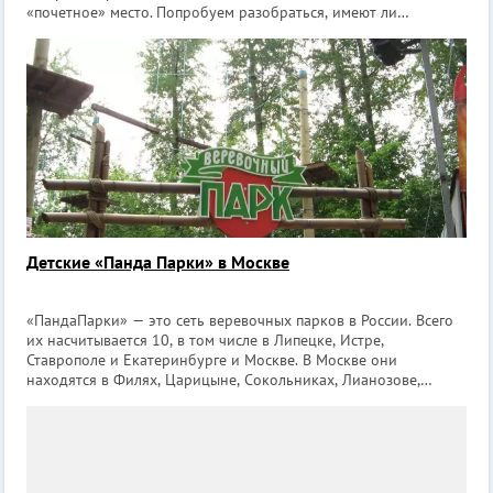
«почетное» место. Попробуем разобраться, имеют ли
утверждения народной молвы реальное обоснование в
действительности. Итак: «Москв
Детские «Панда Парки» в Москве
«ПандаПарки» — это сеть веревочных парков в России. Всего
их насчитывается 10, в том числе в Липецке, Истре,
Ставрополе и Екатеринбурге и Москве. В Москве они
находятся в Филях, Царицыне, Сокольниках, Лианозове,
Нескучном саду и Измайлове. «ПандаПарк» является
экстремальным видом развлечений, но