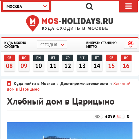
МОСКВА
КУДА СХОДИТЬ В МОСКВЕ
КУДА МОЖНО
ВЫБРАТЬ СТАНЦИЮ
СЕГОДНЯ
СХОДИТЬ
МЕТРО
СБ
ВС
ПН
ВТ
СР
ЧТ
ПТ
СБ
ВС
08
09
10
11
12
13
14
15
16
Куда пойти в Москве
Достопримечательности
Хлебный
»
»
дом в Царицыно
Хлебный дом в Царицыно
6099
0