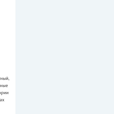
тный,
ьные
ории
ах