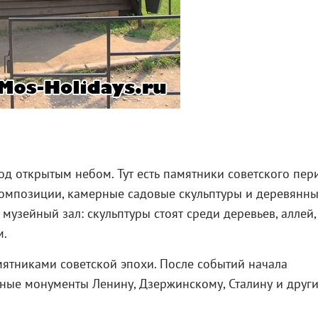
од открытым небом. Тут есть памятники советского пер
композиции, камерные садовые скульптуры и деревянн
музейный зал: скульптуры стоят среди деревьев, аллей,
м.
мятниками советской эпохи. После событий начала
нные монументы Ленину, Дзержинскому, Сталину и друг