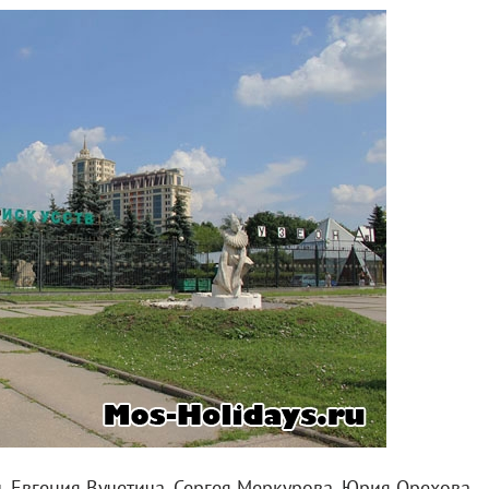
 Евгения Вучетича, Сергея Меркурова, Юрия Орехова,