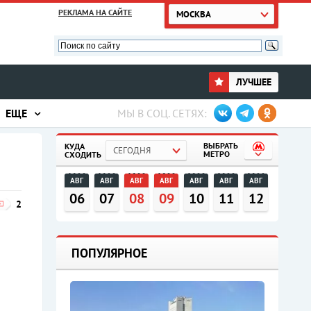
РЕКЛАМА НА САЙТЕ
МОСКВА
ЛУЧШЕЕ
ЕЩЕ
МЫ В СОЦ. СЕТЯХ:
ВЫБРАТЬ
КУДА
СЕГОДНЯ
МЕТРО
СХОДИТЬ
АВГ
АВГ
АВГ
АВГ
АВГ
АВГ
АВГ
06
07
08
09
10
11
12
2
ПОПУЛЯРНОЕ