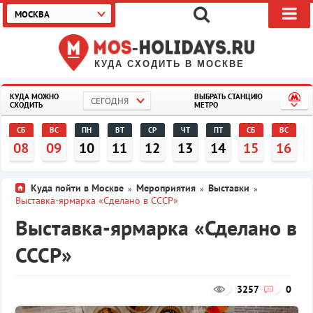
МОСКВА
КУДА СХОДИТЬ В МОСКВЕ
КУДА МОЖНО
ВЫБРАТЬ СТАНЦИЮ
СЕГОДНЯ
СХОДИТЬ
МЕТРО
СБ
ВС
ПН
ВТ
СР
ЧТ
ПТ
СБ
ВС
08
09
10
11
12
13
14
15
16
Куда пойти в Москве
Мероприятия
Выставки
»
»
»
Выставка-ярмарка «Сделано в СССР»
Выставка-ярмарка «Сделано в
СССР»
3257
0