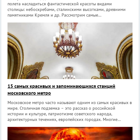
полета насладиться фантастической красоты видами
столицы: небоскребами, сталинскими высотками, древними
памятниками Кремля и др. Рассмотрим самые
популярные объекты, располагающие условиями для
панорамного обзора. Бесплатные смотровые площадки М
15 самых красивых и запоминающихся станций
московского метро
Московское метро часто называют одним из самых красивых в
мире. Столичная подземка – это рассказ о российской
истории и культуре, патриотизме советского народа,
архитектурных течениях, европейских городах. Многие
станции украшены дорогими материалами, мозаиками, панно,
скульптурами. Туристам даже пр