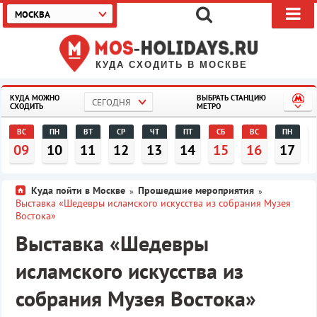
МОСКВА
КУДА СХОДИТЬ В МОСКВЕ
КУДА МОЖНО
ВЫБРАТЬ СТАНЦИЮ
СЕГОДНЯ
СХОДИТЬ
МЕТРО
ВС
ПН
ВТ
СР
ЧТ
ПТ
СБ
ВС
ПН
09
10
11
12
13
14
15
16
17
Куда пойти в Москве
Прошедшие мероприятия
»
»
Выставка «Шедевры исламского искусства из собрания Музея
Востока»
Выставка «Шедевры
исламского искусства из
собрания Музея Востока»