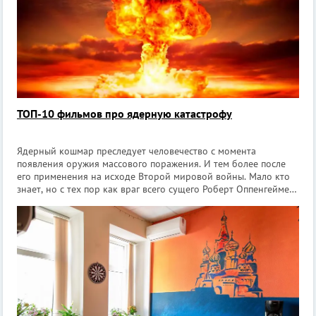
ТОП-10 фильмов про ядерную катастрофу
Ядерный кошмар преследует человечество с момента
появления оружия массового поражения. И тем более после
его применения на исходе Второй мировой войны. Мало кто
знает, но с тех пор как враг всего сущего Роберт Оппенгеймер
создал атомную бомбу, человечество 8 раз оказывалось на
волоске от ядерного ап