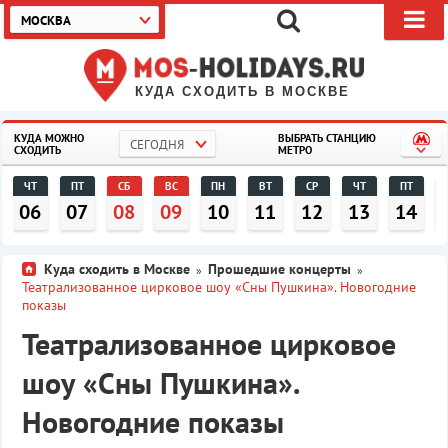
МОСКВА
КУДА СХОДИТЬ В МОСКВЕ
КУДА МОЖНО
ВЫБРАТЬ СТАНЦИЮ
СЕГОДНЯ
СХОДИТЬ
МЕТРО
ЧТ
ПТ
СБ
ВС
ПН
ВТ
СР
ЧТ
ПТ
06
07
08
09
10
11
12
13
14
Куда сходить в Москве
Прошедшие концерты
»
»
Театрализованное цирковое шоу «Сны Пушкина». Новогодние
показы
Театрализованное цирковое
шоу «Сны Пушкина».
Новогодние показы