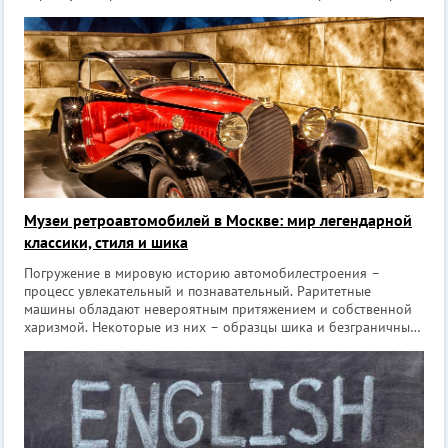
жила от эпизода к эпизоду. И молодые люди, и взрослые
обсуждали на заня
Музеи ретроавтомобилей в Москве: мир легендарной
классики, стиля и шика
Погружение в мировую историю автомобилестроения –
процесс увлекательный и познавательный. Раритетные
машины обладают невероятным притяжением и собственной
харизмой. Некоторые из них – образцы шика и безграничных
амбиций своих создателей, другие – напоминание о славных
подвигах и войнах, третьи – при