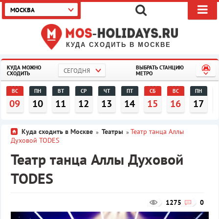
МОСКВА
КУДА СХОДИТЬ В МОСКВЕ
КУДА МОЖНО
ВЫБРАТЬ СТАНЦИЮ
СЕГОДНЯ
СХОДИТЬ
МЕТРО
ВС
ПН
ВТ
СР
ЧТ
ПТ
СБ
ВС
ПН
09
10
11
12
13
14
15
16
17
Куда сходить в Москве
Театры
Театр танца Аллы
»
»
Духовой TODES
Театр танца Аллы Духовой
TODES
1275
0