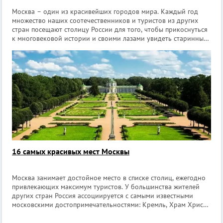
Москва – один из красивейших городов мира. Каждый год
множество наших соотечественников и туристов из других
стран посещают столицу России для того, чтобы прикоснуться
к многовековой истории и своими лазами увидеть старинные
здания, величественные соборы и пройтись по Красной
площади, которая помнит
16 самых красивых мест Москвы
Москва занимает достойное место в списке столиц, ежегодно
привлекающих максимум туристов. У большинства жителей
других стран Россия ассоциируется с самыми известными
московскими достопримечательностями: Кремль, Храм Христа
Спасителя, МГУ и др. Конечно, для того, чтобы рассказать обо
всех красивых