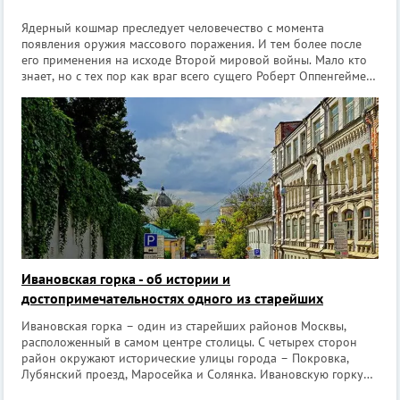
Ядерный кошмар преследует человечество с момента
появления оружия массового поражения. И тем более после
его применения на исходе Второй мировой войны. Мало кто
знает, но с тех пор как враг всего сущего Роберт Оппенгеймер
создал атомную бомбу, человечество 8 раз оказывалось на
волоске от ядерного ап
Ивановская горка - об истории и
достопримечательностях одного из старейших
районов Москвы
Ивановская горка – один из старейших районов Москвы,
расположенный в самом центре столицы. С четырех сторон
район окружают исторические улицы города – Покровка,
Лубянский проезд, Маросейка и Солянка. Ивановскую горку
начали заселять 800 лет назад, район является