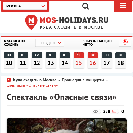
МОСКВА
КУДА СХОДИТЬ В МОСКВЕ
КУДА МОЖНО
ВЫБРАТЬ СТАНЦИЮ
СЕГОДНЯ
СХОДИТЬ
МЕТРО
ПН
ВТ
СР
ЧТ
ПТ
СБ
ВС
ПН
ВТ
10
11
12
13
14
15
16
17
18
Куда сходить в Москве
Прошедшие концерты
»
»
Спектакль «Опасные связи»
Спектакль «Опасные связи»
228
0