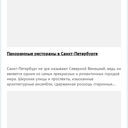
Панорамные рестораны в Санкт-Петербурге
Санкт-Петербург не зря называют Северной Венецией, ведь он
является одним из самых прекрасных и романтичных городов
мира. Широкие улицы и проспекты, изысканные
архитектурные ансамбли, сдержанная роскошь старинных
зданий, а также многочисленные каналы делают Санкт-
Петербург уникальным. Многоэтажных с