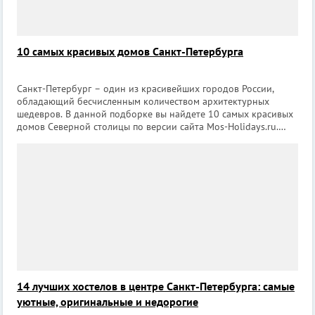
10 самых красивых домов Санкт-Петербурга
Санкт-Петербург – один из красивейших городов России,
обладающий бесчисленным количеством архитектурных
шедевров. В данной подборке вы найдете 10 самых красивых
домов Северной столицы по версии сайта Mos-Holidays.ru.
Доходный дом купца Ш.З. Иоффа Где находится: Загородный
пр., 11; Рубинштейна ул
14 лучших хостелов в центре Санкт-Петербурга: самые
уютные, оригинальные и недорогие