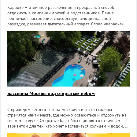
Караоке – отличное развлечение и прекрасный способ
отдохнуть в компании друзей и родственников. Пение
поднимает настроение, способствует эмоциональной
разрядке, развивает дыхательный аппарат. Слово «караоке»
переводится с японского как «пустой оркестр». Как можно
догадаться, именно жители Страны
Бассейны Москвы под открытым небом
С приходом летнего сезона москвичи и гости столицы
стремятся найти места, где можно освежиться и отдохнуть на
свежем воздухе. Открытые бассейны становятся отличным
вариантом для тех, кто хочет насладиться солнцем и водой, не
выезжая за пределы города. В этой статье мы расскажем о
лучших местах, где