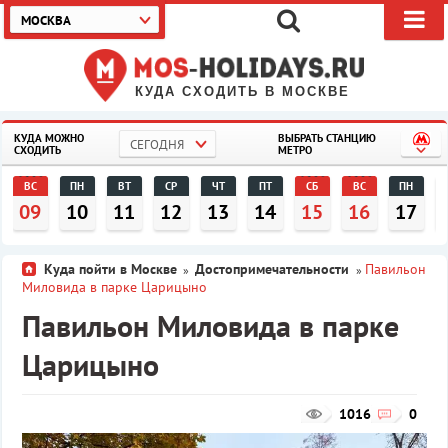
МОСКВА
КУДА СХОДИТЬ В МОСКВЕ
КУДА МОЖНО
ВЫБРАТЬ СТАНЦИЮ
СЕГОДНЯ
СХОДИТЬ
МЕТРО
ВС
ПН
ВТ
СР
ЧТ
ПТ
СБ
ВС
ПН
09
10
11
12
13
14
15
16
17
Куда пойти в Москве
Достопримечательности
Павильон
»
»
Миловида в парке Царицыно
Павильон Миловида в парке
Царицыно
1016
0