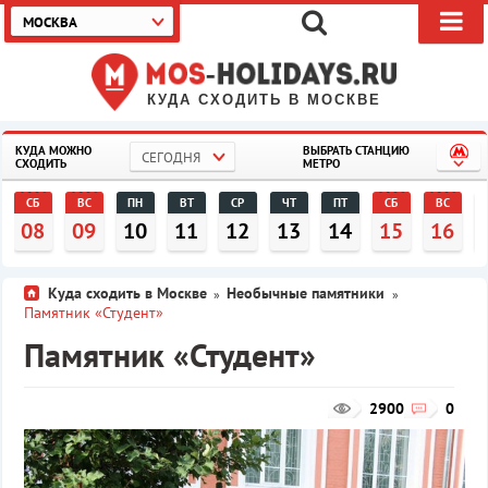
МОСКВА
КУДА СХОДИТЬ В МОСКВЕ
КУДА МОЖНО
ВЫБРАТЬ СТАНЦИЮ
СЕГОДНЯ
СХОДИТЬ
МЕТРО
СБ
ВС
ПН
ВТ
СР
ЧТ
ПТ
СБ
ВС
08
09
10
11
12
13
14
15
16
Куда сходить в Москве
Необычные памятники
»
»
Памятник «Студент»
Памятник «Студент»
2900
0