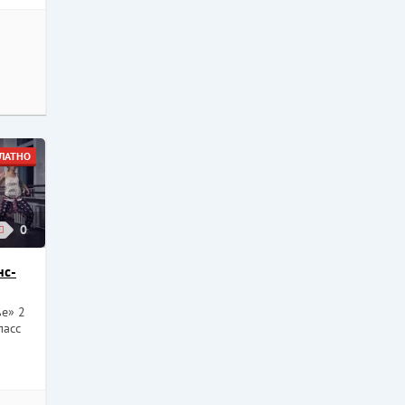
ЛАТНО
0
нс-
е» 2
ласс