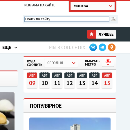
РЕКЛАМА НА САЙТЕ
МОСКВА
ЛУЧШЕЕ
ЕЩЕ
МЫ В СОЦ. СЕТЯХ:
ВЫБРАТЬ
КУДА
СЕГОДНЯ
МЕТРО
СХОДИТЬ
АВГ
АВГ
АВГ
АВГ
АВГ
АВГ
АВГ
09
10
11
12
13
14
15
ПОПУЛЯРНОЕ