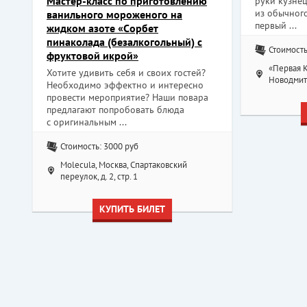
Мастер-класс по приготовлению
руки кузне
из обычног
ванильного мороженого на
первый ...
жидком азоте «Cорбет
пинаколада (безалкогольный) с
Стоимость
фруктовой икрой»
«Первая К
Хотите удивить себя и своих гостей?
Новодмитр
Необходимо эффектно и интересно
провести мероприятие? Наши повара
предлагают попробовать блюда
с оригинальным ...
Стоимость: 3000 руб
Molecula, Москва, Спартаковский
переулок, д. 2, стр. 1
КУПИТЬ БИЛЕТ