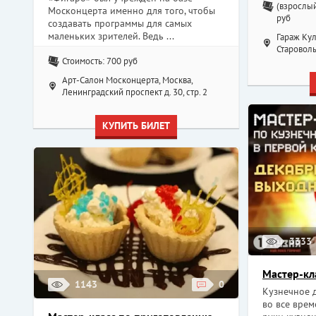
(взрослый
Москонцерта именно для того, чтобы
руб
создавать программы для самых
маленьких зрителей. Ведь ...
Гараж Кул
Староволы
Стоимость: 700 руб
Арт-Салон Москонцерта, Москва,
Ленинградский проспект д. 30, стр. 2
КУПИТЬ БИЛЕТ
3333
Мастер-кл
1143
0
Кузнечное 
во все врем