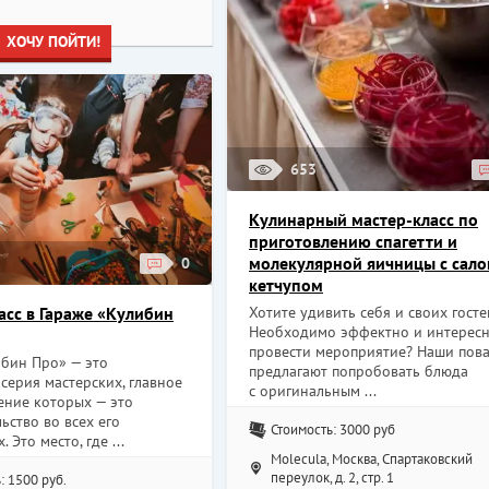
ХОЧУ ПОЙТИ!
653
Кулинарный мастер-класс по
приготовлению спагетти и
молекулярной яичницы с сало
0
кетчупом
Хотите удивить себя и своих госте
асс в Гараже «Кулибин
Необходимо эффектно и интерес
провести мероприятие? Наши пов
ибин Про» — это
предлагают попробовать блюда
серия мастерских, главное
с оригинальным ...
ение которых — это
ьство во всех его
Стоимость: 3000 руб
 Это место, где ...
Molecula, Москва, Спартаковский
переулок, д. 2, стр. 1
: 1500 руб.