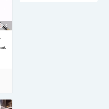
0
й
ной.