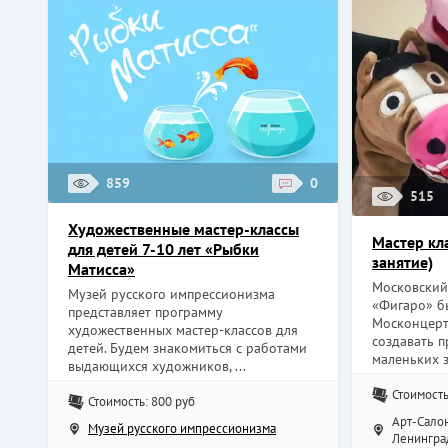
859
0
515
Художественные мастер-классы
Мастер кл
для детей 7-10 лет «Рыбки
занятие)
Матисса»
Московский
Музей русского импрессионизма
«Фигаро» б
представляет программу
Москонцерт
художественных мастер-классов для
создавать 
детей. Будем знакомиться с работами
маленьких з
выдающихся художников, ...
Стоимость
Стоимость: 800 руб
Арт-Салон
Музей русского импрессионизма
Ленинград