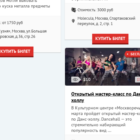
цов могли выковать
о куска металла предметы
Стоимость: 3000 руб
Molecula, Москва, Спартаковский
: от 1750 руб
переулок, д. 2, стр. 1
узня», Москва, ул.Большая
овская, д.36, стр.26
КУПИТЬ БИЛЕТ
КУПИТЬ БИЛЕТ
БЕСП
110
Открытый мастер-класс по Да
холлу
В Культурном центре «Москворечь
марта пройдет открытый мастер-к
по Данс-холлу. Dancehall — это
стремительно набирающий
популярность вид ...