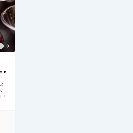
0
м и
й?
но
ара