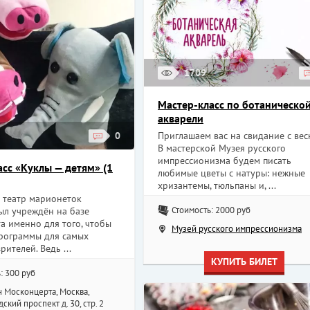
1709
Мастер-класс по ботаническо
акварели
Приглашаем вас на свидание с вес
0
В мастерской Музея русского
импрессионизма будем писать
асс «Куклы — детям» (1
любимые цветы с натуры: нежные
хризантемы, тюльпаны и, ...
 театр марионеток
Стоимость: 2000 руб
ыл учреждён на базе
а именно для того, чтобы
Музей русского импрессионизма
программы для самых
рителей. Ведь ...
КУПИТЬ БИЛЕТ
: 300 руб
 Москонцерта, Москва,
ский проспект д. 30, стр. 2