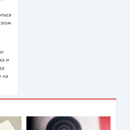
иться
 этом
ы:
ка и
да
е на