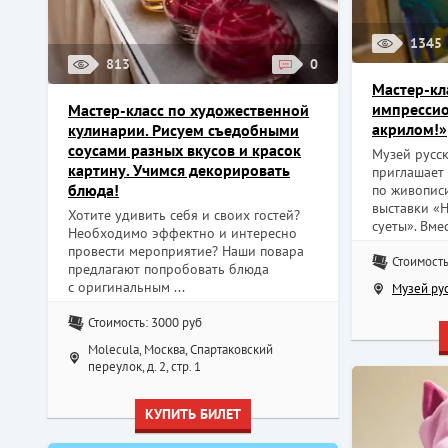
1345
813
0
Мастер-кл
импрессио
Мастер-класс по художественной
акрилом!»
кулинарии. Рисуем съедобными
соусами разных вкусов и красок
Музей русс
картину. Учимся декорировать
приглашает 
блюда!
по живопис
выставки «
Хотите удивить себя и своих гостей?
суеты». Вмест
Необходимо эффектно и интересно
провести мероприятие? Наши повара
Стоимость
предлагают попробовать блюда
с оригинальным ...
Музей ру
Стоимость: 3000 руб
Molecula, Москва, Спартаковский
переулок, д. 2, стр. 1
КУПИТЬ БИЛЕТ