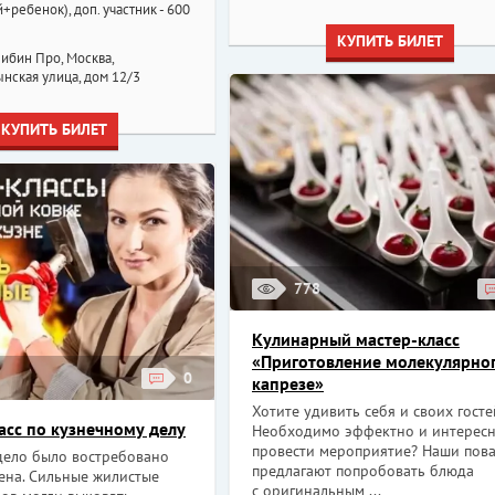
+ребенок), доп. участник - 600
КУПИТЬ БИЛЕТ
ибин Про, Москва,
нская улица, дом 12/3
КУПИТЬ БИЛЕТ
778
Кулинарный мастер-класс
«Приготовление молекулярно
0
капрезе»
Хотите удивить себя и своих госте
асс по кузнечному делу
Необходимо эффектно и интерес
провести мероприятие? Наши пов
дело было востребовано
предлагают попробовать блюда
ена. Сильные жилистые
с оригинальным ...