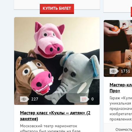
КУПИТЬ БИЛЕТ
1731
Мастер-кл
Про»
Гараж «Кул
227
0
уникальная 
предназнач
Мастер класс «Куклы — детям» (2
изобретател
занятие)
проявлениях.
Московский театр марионеток
Стоимость
«Фигаро» был учреждён на базе