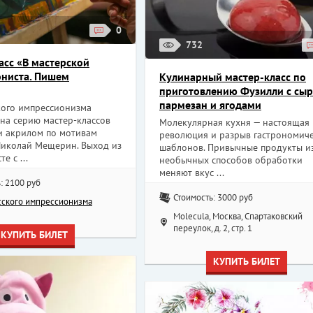
0
732
асс «В мастерской
ниста. Пишем
Кулинарный мастер-класс по
приготовлению Фузилли с сы
пармезан и ягодами
кого импрессионизма
на серию мастер-классов
Молекулярная кухня — настоящая
и акрилом по мотивам
революция и разрыв гастрономич
Николай Мещерин. Выход из
шаблонов. Привычные продукты из
е с ...
необычных способов обработки
меняют вкус ...
: 2100 руб
Стоимость: 3000 руб
сского импрессионизма
Molecula, Москва, Спартаковский
переулок, д. 2, стр. 1
КУПИТЬ БИЛЕТ
КУПИТЬ БИЛЕТ