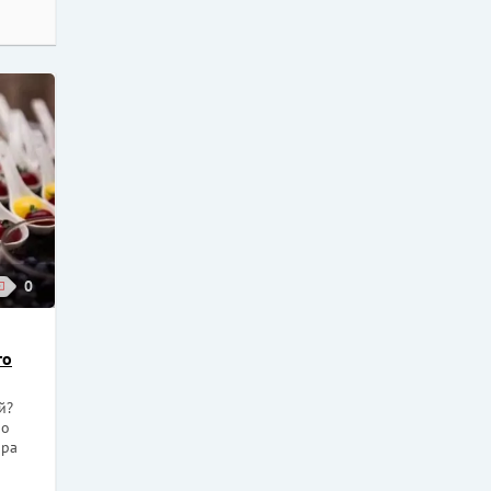
0
го
й?
но
ара