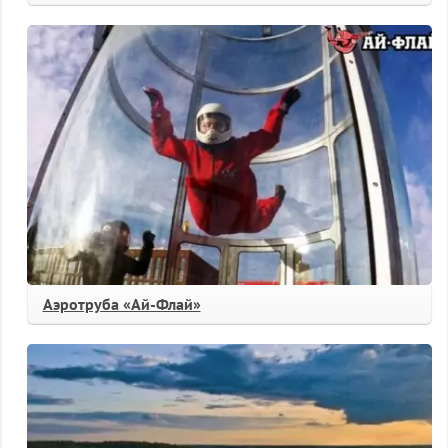
Аэротруба «Ай-Флай»