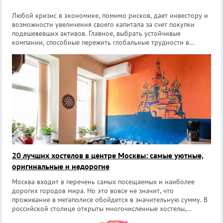
Любой кризис в экономике, помимо рисков, дает инвестору и
возможности увеличения своего капитала за счет покупки
подешевевших активов. Главное, выбрать устойчивые
компании, способные пережить глобальные трудности в
экономике. Для тех, кто только недавно пришёл на фондовый
рынок мы подобрали 11 книг,
20 лучших хостелов в центре Москвы: самые уютные,
оригинальные и недорогие
Москва входит в перечень самых посещаемых и наиболее
дорогих городов мира. Но это вовсе не значит, что
проживание в мегаполисе обойдется в значительную сумму. В
российской столице открыты многочисленные хостелы,
которые отличаются современным дизайном, чистотой, уютом