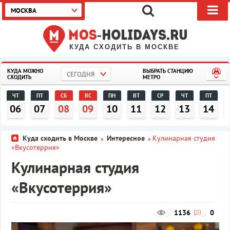
МОСКВА
КУДА СХОДИТЬ В МОСКВЕ
КУДА МОЖНО
ВЫБРАТЬ СТАНЦИЮ
СЕГОДНЯ
СХОДИТЬ
МЕТРО
ЧТ
ПТ
СБ
ВС
ПН
ВТ
СР
ЧТ
ПТ
06
07
08
09
10
11
12
13
14
Куда сходить в Москве
Интересное
Кулинарная студия
»
»
«Вкусотеррия»
Кулинарная студия
«Вкусотеррия»
1136
0