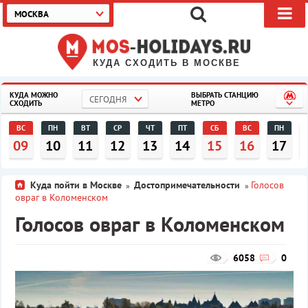
МОСКВА
КУДА СХОДИТЬ В МОСКВЕ
КУДА МОЖНО
ВЫБРАТЬ СТАНЦИЮ
СЕГОДНЯ
СХОДИТЬ
МЕТРО
ВС
ПН
ВТ
СР
ЧТ
ПТ
СБ
ВС
ПН
09
10
11
12
13
14
15
16
17
Куда пойти в Москве
Достопримечательности
Голосов
»
»
овраг в Коломенском
Голосов овраг в Коломенском
6058
0