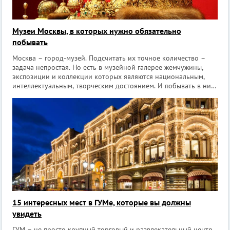
Музеи Москвы, в которых нужно обязательно
побывать
Москва – город-музей. Подсчитать их точное количество –
задача непростая. Но есть в музейной галерее жемчужины,
экспозиции и коллекции которых являются национальным,
интеллектуальным, творческим достоянием. И побывать в них
нужно непременно. Алмазный фонд [masterslider id=1445]
Увидеть величие ро
15 интересных мест в ГУМе, которые вы должны
увидеть
ГУМ – не просто крупный торговый и развлекательный центр,