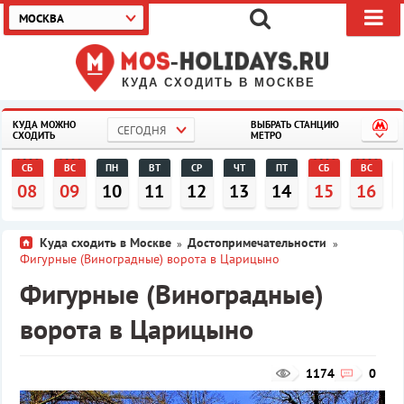
МОСКВА
КУДА СХОДИТЬ В МОСКВЕ
КУДА МОЖНО
ВЫБРАТЬ СТАНЦИЮ
СЕГОДНЯ
СХОДИТЬ
МЕТРО
СБ
ВС
ПН
ВТ
СР
ЧТ
ПТ
СБ
ВС
08
09
10
11
12
13
14
15
16
Куда сходить в Москве
Достопримечательности
»
»
Фигурные (Виноградные) ворота в Царицыно
Фигурные (Виноградные)
ворота в Царицыно
1174
0