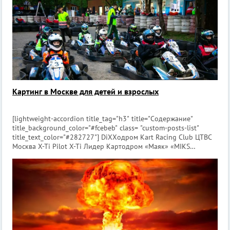
Картинг в Москве для детей и взрослых
[lightweight-accordion title_tag="h3" title="Содержание"
title_background_color="#fcebeb" class= "custom-posts-list"
title_text_color="#282727"] DiXXодром Kart Racing Club ЦТВС
Москва X-Ti Pilot X-Ti Лидер Картодром «Маяк» «MIKS
Karting» Vegas Karting Timati Karting M