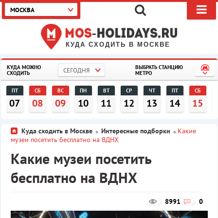
МОСКВА
КУДА СХОДИТЬ В МОСКВЕ
КУДА МОЖНО
ВЫБРАТЬ СТАНЦИЮ
СЕГОДНЯ
СХОДИТЬ
МЕТРО
ПТ
СБ
ВС
ПН
ВТ
СР
ЧТ
ПТ
СБ
07
08
09
10
11
12
13
14
15
Куда сходить в Москве
Интересные подборки
Какие
»
»
музеи посетить бесплатно на ВДНХ
Какие музеи посетить
бесплатно на ВДНХ
8991
0