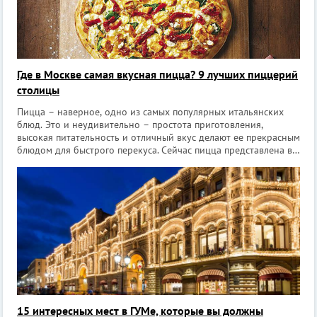
Где в Москве самая вкусная пицца? 9 лучших пиццерий
столицы
Пицца – наверное, одно из самых популярных итальянских
блюд. Это и неудивительно – простота приготовления,
высокая питательность и отличный вкус делают ее прекрасным
блюдом для быстрого перекуса. Сейчас пицца представлена в
меню практически любого кафе или ресторана. И московские
заведения – не и
15 интересных мест в ГУМе, которые вы должны