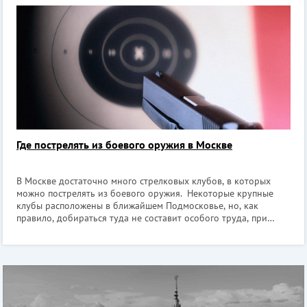
Нескучном саду и Измайлове. «ПандаПарк» является
экстремальным видом развлечений, но
Где пострелять из боевого оружия в Москве
В Москве достаточно много стрелковых клубов, в которых
можно пострелять из боевого оружия. Некоторые крупные
клубы расположены в ближайшем Подмосковье, но, как
правило, добираться туда не составит особого труда, при
условии, конечно, что вы поедете на своем автомобиле. В этой
статье мы постараем