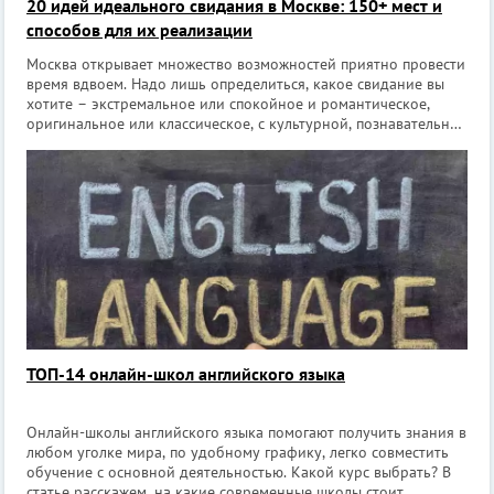
20 идей идеального свидания в Москве: 150+ мест и
способов для их реализации
Москва открывает множество возможностей приятно провести
время вдвоем. Надо лишь определиться, какое свидание вы
хотите – экстремальное или спокойное и романтическое,
оригинальное или классическое, с культурной, познавательной
или развлекательной программой, на свежем воздухе или в
помещении…. Мы ра
ТОП-14 онлайн-школ английского языка
Онлайн-школы английского языка помогают получить знания в
любом уголке мира, по удобному графику, легко совместить
обучение с основной деятельностью. Какой курс выбрать? В
статье расскажем, на какие современные школы стоит