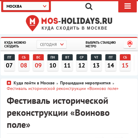
МОСКВА
КУДА СХОДИТЬ В МОСКВЕ
КУДА МОЖНО
ВЫБРАТЬ СТАНЦИЮ
СЕГОДНЯ
СХОДИТЬ
МЕТРО
ПТ
СБ
ВС
ПН
ВТ
СР
ЧТ
ПТ
СБ
07
08
09
10
11
12
13
14
15
Куда пойти в Москве
Прошедшие мероприятия
»
»
Фестиваль исторической реконструкции «Воиново поле»
Фестиваль исторической
реконструкции «Воиново
поле»