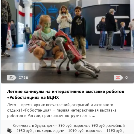
2736
0
Летние каникулы на интерактивной выставке роботов
«Робостанция» на ВДНХ
Лето — время ярких впечатлений, открытий и активного
отдыха! «Робостанция» — первая интерактивная выставка
роботов в России, приглашает погрузиться в ...
Стоимость: в будни: дети – 890 руб., взрослые 990 руб., семейный
– 2950 руб., в выходные: дети – 1090 руб., взрослые – 1190 руб.,