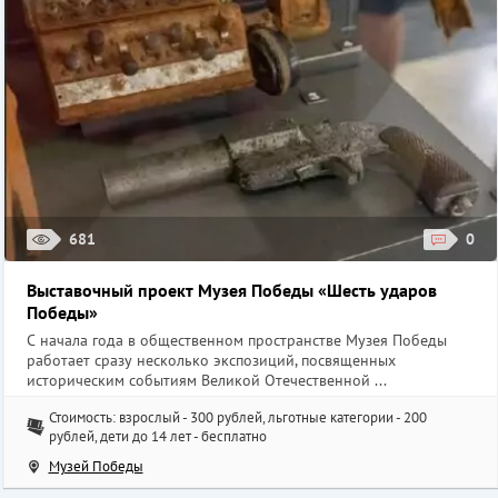
681
0
Выставочный проект Музея Победы «Шесть ударов
Победы»
С начала года в общественном пространстве Музея Победы
работает сразу несколько экспозиций, посвященных
историческим событиям Великой Отечественной ...
Стоимость: взрослый - 300 рублей, льготные категории - 200
рублей, дети до 14 лет - бесплатно
Музей Победы