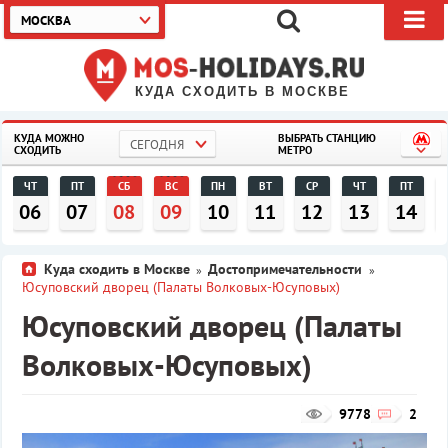
МОСКВА
КУДА СХОДИТЬ В МОСКВЕ
КУДА МОЖНО
ВЫБРАТЬ СТАНЦИЮ
СЕГОДНЯ
СХОДИТЬ
МЕТРО
ЧТ
ПТ
СБ
ВС
ПН
ВТ
СР
ЧТ
ПТ
06
07
08
09
10
11
12
13
14
Куда сходить в Москве
Достопримечательности
»
»
Юсуповский дворец (Палаты Волковых-Юсуповых)
Юсуповский дворец (Палаты
Волковых-Юсуповых)
9778
2