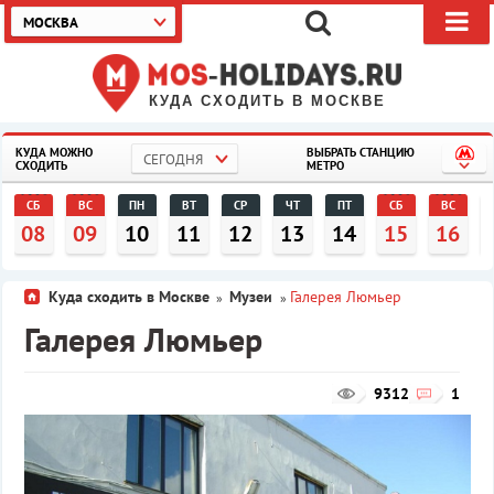
МОСКВА
КУДА СХОДИТЬ В МОСКВЕ
КУДА МОЖНО
ВЫБРАТЬ СТАНЦИЮ
СЕГОДНЯ
СХОДИТЬ
МЕТРО
СБ
ВС
ПН
ВТ
СР
ЧТ
ПТ
СБ
ВС
08
09
10
11
12
13
14
15
16
Куда сходить в Москве
Музеи
Галерея Люмьер
»
»
Галерея Люмьер
9312
1