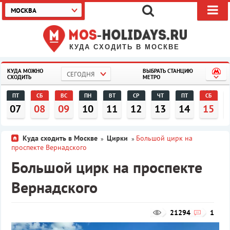
МОСКВА
КУДА СХОДИТЬ В МОСКВЕ
КУДА МОЖНО
ВЫБРАТЬ СТАНЦИЮ
СЕГОДНЯ
СХОДИТЬ
МЕТРО
ПТ
СБ
ВС
ПН
ВТ
СР
ЧТ
ПТ
СБ
07
08
09
10
11
12
13
14
15
Куда сходить в Москве
Цирки
Большой цирк на
»
»
проспекте Вернадского
Большой цирк на проспекте
Вернадского
21294
1