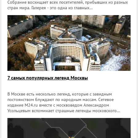
Собрание восхищает всех посетителей, прибывших из разных
стран мира. Галерея - это одна из главных
достопримечательностей столицы. В нашем списке – 30
непревзойденных шедевров, которые
7 самых популярных легенд Москвы
В Москве есть несколько легенд, которые с завидным
постоянством блуждают по народным массам. Сетевое
издание M24.ru вместе с москвоведом Александром
Усольцевым вспоминает страшные легенды московского
фольклора и рассказывает, как все было на самом деле. 1.
Крысы-мутанты в метро Если вы наберете в