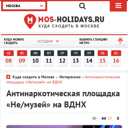
МОСКВА
КУДА СХОДИТЬ В МОСКВЕ
КУДА МОЖНО
ВЫБРАТЬ СТАНЦИЮ
СЕГОДНЯ
СХОДИТЬ
МЕТРО
СБ
ВС
ПН
ВТ
СР
ЧТ
ПТ
СБ
ВС
08
09
10
11
12
13
14
15
16
Куда сходить в Москве
Интересное
Антинаркотическая
»
»
площадка «Не/музей» на ВДНХ
Антинаркотическая площадка
«Не/музей» на ВДНХ
44
0