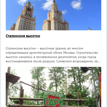
Сталинские высотки
Сталинские высотки – высотные здания, во многом
определяющие архитектурный облик Москвы. Строительство
высоток началось в послевоенное десятилетие, когда город
восстанавливался после разрухи. Символом возрождения, по
мысли И. Сталина, должны были стать высотки оригинальной
архитектуры. В Совмине