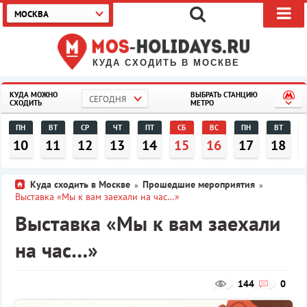
МОСКВА
КУДА СХОДИТЬ В МОСКВЕ
КУДА МОЖНО
ВЫБРАТЬ СТАНЦИЮ
СЕГОДНЯ
СХОДИТЬ
МЕТРО
ПН
ВТ
СР
ЧТ
ПТ
СБ
ВС
ПН
ВТ
10
11
12
13
14
15
16
17
18
Куда сходить в Москве
Прошедшие мероприятия
»
»
Выставка «Мы к вам заехали на час…»
Выставка «Мы к вам заехали
на час…»
144
0