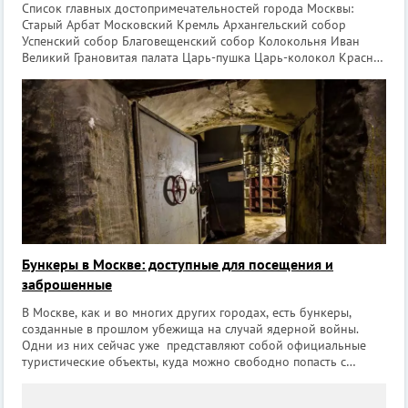
Список главных достопримечательностей города Москвы:
Старый Арбат Московский Кремль Архангельский собор
Успенский собор Благовещенский собор Колокольня Иван
Великий Грановитая палата Царь-пушка Царь-колокол Красная
площадь Мавзолей Ленина Лобное место Собор В
Бункеры в Москве: доступные для посещения и
заброшенные
В Москве, как и во многих других городах, есть бункеры,
созданные в прошлом убежища на случай ядерной войны.
Одни из них сейчас уже представляют собой официальные
туристические объекты, куда можно свободно попасть с
экскурсией, другие же разрушены и заброшены, а в некоторые
попасть легально не пред