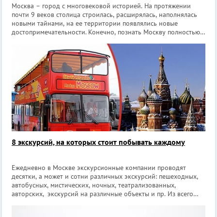
Москва – город с многовековой историей. На протяжении
почти 9 веков столица строилась, расширялась, наполнялась
новыми тайнами, на ее территории появлялись новые
достопримечательности. Конечно, познать Москву полностью,
наверное, не под силу никому. Даже старожилы златоглавой
не знают всех интере
8 экскурсий, на которых стоит побывать каждому
Ежедневно в Москве экскурсионные компании проводят
десятки, а может и сотни различных экскурсий: пешеходных,
автобусных, мистических, ночных, театрализованных,
авторских, экскурсий на различные объекты и пр. Из всего
этого многообразия будет достаточно сложно выделить
какие-то особенно интересные э