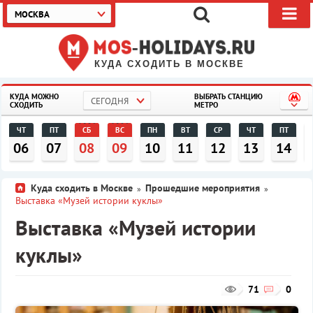
МОСКВА
КУДА СХОДИТЬ В МОСКВЕ
КУДА МОЖНО
ВЫБРАТЬ СТАНЦИЮ
СЕГОДНЯ
СХОДИТЬ
МЕТРО
ЧТ
ПТ
СБ
ВС
ПН
ВТ
СР
ЧТ
ПТ
06
07
08
09
10
11
12
13
14
Куда сходить в Москве
Прошедшие мероприятия
»
»
Выставка «Музей истории куклы»
Выставка «Музей истории
куклы»
71
0