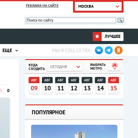
РЕКЛАМА НА САЙТЕ
МОСКВА
ЛУЧШЕЕ
ЕЩЕ
МЫ В СОЦ. СЕТЯХ:
ВЫБРАТЬ
КУДА
СЕГОДНЯ
МЕТРО
СХОДИТЬ
АВГ
АВГ
АВГ
АВГ
АВГ
АВГ
АВГ
09
10
11
12
13
14
15
0
ПОПУЛЯРНОЕ