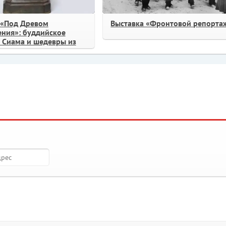
 «Под Древом
Выставка «Фронтовой репорта
ния»: буддийское
о Сиама и шедевры из
 Щукина»