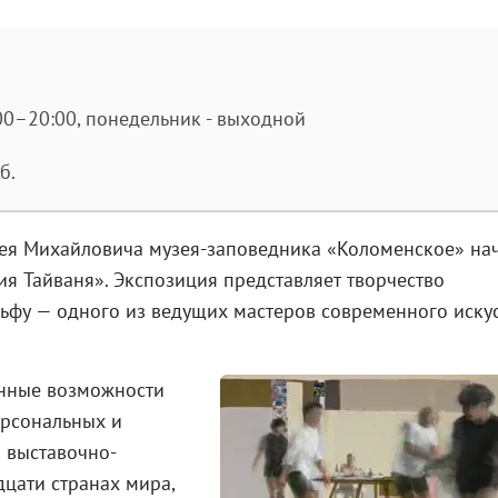
10:00–20:00, понедельник - выходной
б.
ея Михайловича музея-заповедника «Коломенское» на
ия Тайваня». Экспозиция представляет творчество
ьфу — одного из ведущих мастеров современного иску
енные возможности
ерсональных и
в выставочно-
цати странах мира,