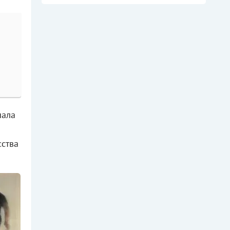
чала
сства