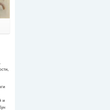
,
сти,
аги
в
й и
Хун