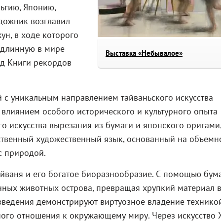
ьгию, Японию,
удожник возглавил
ун, в ходе которого
 длинную в мире
Выставка «Небывалое»
д Книги рекордов
 с уникальным направлением тайваньского искусства
влиянием особого исторического и культурного опыта
го искусства вырезания из бумаги и японского оригами
ственный художественный язык, основанный на объемно
с природой.
айваня и его богатое биоразнообразие. С помощью бум
чных животных острова, превращая хрупкий материал 
зведения демонстрируют виртуозное владение технико
го отношения к окружающему миру. Через искусство 