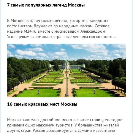
7 самых популярных легенд Москвы
В Москве есть несколько легенд, которые с завидным
постоянством блуждают по народным массам. Сетевое
издание M24.ru вместе с москвоведом Александром
Усольцевым вспоминает страшные легенды московского
фольклора и рассказывает, как все было на самом деле. 1.
Крысы-мутанты в метро Если вы наберете в
16 самых красивых мест Москвы
Москва занимает достойное место в списке столиц, ежегодно
привлекающих максимум туристов. У большинства жителей
других стран Россия ассоциируется с самыми известными