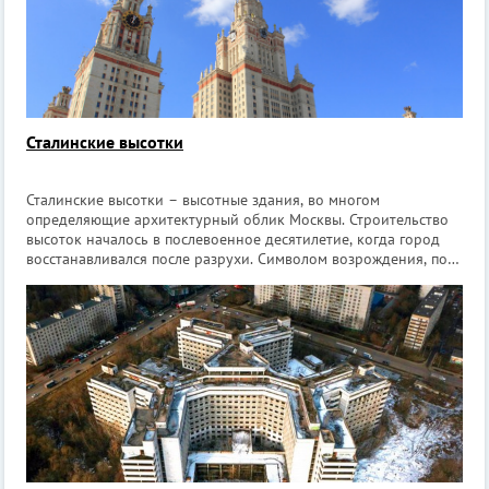
Сталинские высотки
Сталинские высотки – высотные здания, во многом
определяющие архитектурный облик Москвы. Строительство
высоток началось в послевоенное десятилетие, когда город
восстанавливался после разрухи. Символом возрождения, по
мысли И. Сталина, должны были стать высотки оригинальной
архитектуры. В Совмине