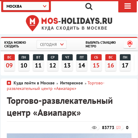
МОСКВА
КУДА СХОДИТЬ В МОСКВЕ
КУДА МОЖНО
ВЫБРАТЬ СТАНЦИЮ
СЕГОДНЯ
СХОДИТЬ
МЕТРО
ВС
ПН
ВТ
СР
ЧТ
ПТ
СБ
ВС
ПН
09
10
11
12
13
14
15
16
17
Куда пойти в Москве
Интересное
Торгово-
»
»
развлекательный центр «Авиапарк»
Торгово-развлекательный
центр «Авиапарк»
83773
0