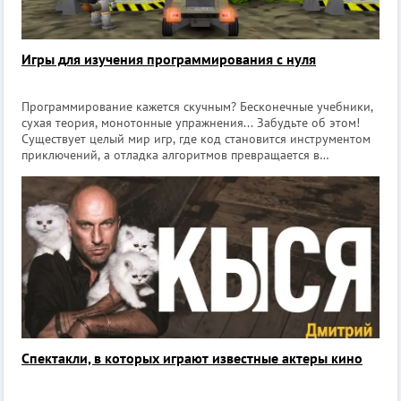
Игры для изучения программирования с нуля
Программирование кажется скучным? Бесконечные учебники,
сухая теория, монотонные упражнения... Забудьте об этом!
Существует целый мир игр, где код становится инструментом
приключений, а отладка алгоритмов превращается в
захватывающий квест. Причём речь не о детских
головоломках с яркими кнопочками,
Спектакли, в которых играют известные актеры кино