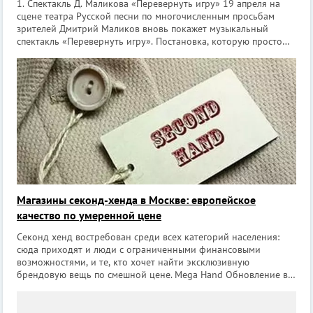
1. Спектакль Д. Маликова «Перевернуть игру» 19 апреля на
сцене театра Русской песни по многочисленным просьбам
зрителей Дмитрий Маликов вновь покажет музыкальный
спектакль «Перевернуть игру». Постановка, которую просто
необходимо увидеть каждому школьнику! Это яркий,
захватывающий музыкальный спе
Магазины секонд-хенда в Москве: европейское
качество по умеренной цене
Секонд хенд востребован среди всех категорий населения:
сюда приходят и люди с ограниченными финансовыми
возможностями, и те, кто хочет найти эксклюзивную
брендовую вещь по смешной цене. Mega Hand Обновление в
субботу, в Москве магазин находится на улице Павла
Корчагина, д. 2 (метро Алексеевская).