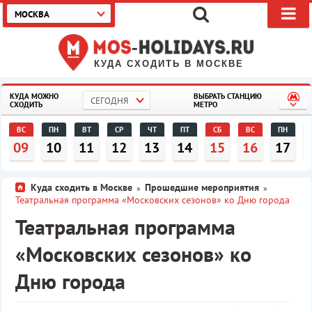
МОСКВА
КУДА СХОДИТЬ В МОСКВЕ
КУДА МОЖНО
ВЫБРАТЬ СТАНЦИЮ
СЕГОДНЯ
СХОДИТЬ
МЕТРО
ВС
ПН
ВТ
СР
ЧТ
ПТ
СБ
ВС
ПН
09
10
11
12
13
14
15
16
17
Куда сходить в Москве
Прошедшие мероприятия
»
»
Театральная программа «Московских сезонов» ко Дню города
Театральная программа
«Московских сезонов» ко
Дню города