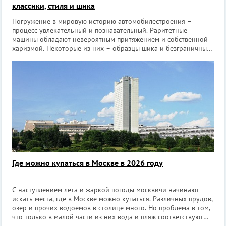
классики, стиля и шика
Погружение в мировую историю автомобилестроения –
процесс увлекательный и познавательный. Раритетные
машины обладают невероятным притяжением и собственной
харизмой. Некоторые из них – образцы шика и безграничных
амбиций своих создателей, другие – напоминание о славных
подвигах и войнах, третьи – при
Где можно купаться в Москве в 2026 году
С наступлением лета и жаркой погоды москвичи начинают
искать места, где в Москве можно купаться. Различных прудов,
озер и прочих водоемов в столице много. Но проблема в том,
что только в малой части из них вода и пляж соответствуют
требованиях безопасности. Перед началом летнего сезона