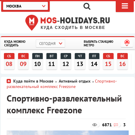
МОСКВА
КУДА СХОДИТЬ В МОСКВЕ
КУДА МОЖНО
ВЫБРАТЬ СТАНЦИЮ
СЕГОДНЯ
СХОДИТЬ
МЕТРО
СБ
ВС
ПН
ВТ
СР
ЧТ
ПТ
СБ
ВС
08
09
10
11
12
13
14
15
16
Куда пойти в Москве
Активный отдых
Спортивно-
»
»
развлекательный комплекс Freezone
Спортивно-развлекательный
комплекс Freezone
6871
3