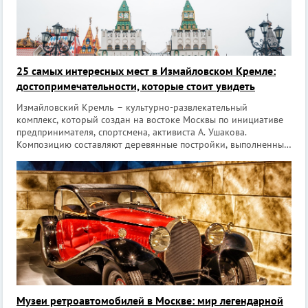
25 самых интересных мест в Измайловском Кремле:
достопримечательности, которые стоит увидеть
Измайловский Кремль – культурно-развлекательный
комплекс, который создан на востоке Москвы по инициативе
предпринимателя, спортсмена, активиста А. Ушакова.
Композицию составляют деревянные постройки, выполненные
в духе русского зодчества XVII века. Работы по возведению
продлились с 1998 по 2007 год.
Музеи ретроавтомобилей в Москве: мир легендарной