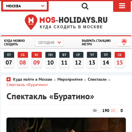
МОСКВА
КУДА СХОДИТЬ В МОСКВЕ
КУДА МОЖНО
ВЫБРАТЬ СТАНЦИЮ
СЕГОДНЯ
СХОДИТЬ
МЕТРО
ПТ
СБ
ВС
ПН
ВТ
СР
ЧТ
ПТ
СБ
07
08
09
10
11
12
13
14
15
Куда пойти в Москве
Мероприятия
Спектакли
»
»
»
Спектакль «Буратино»
Спектакль «Буратино»
190
0