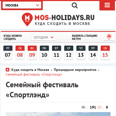
МОСКВА
КУДА СХОДИТЬ В МОСКВЕ
КУДА МОЖНО
ВЫБРАТЬ СТАНЦИЮ
СЕГОДНЯ
СХОДИТЬ
МЕТРО
ПТ
СБ
ВС
ПН
ВТ
СР
ЧТ
ПТ
СБ
07
08
09
10
11
12
13
14
15
Куда сходить в Москве
Прошедшие мероприятия
»
»
Семейный фестиваль «Спортлэнд»
Семейный фестиваль
«Спортлэнд»
191
0