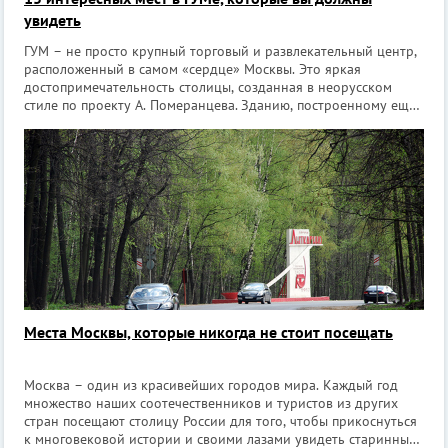
увидеть
ГУМ – не просто крупный торговый и развлекательный центр,
расположенный в самом «сердце» Москвы. Это яркая
достопримечательность столицы, созданная в неорусском
стиле по проекту А. Померанцева. Зданию, построенному еще
в 1893 году, удалось сохранить уникальный исторический
облик и не растерять ду
Места Москвы, которые никогда не стоит посещать
Москва – один из красивейших городов мира. Каждый год
множество наших соотечественников и туристов из других
стран посещают столицу России для того, чтобы прикоснуться
к многовековой истории и своими лазами увидеть старинные