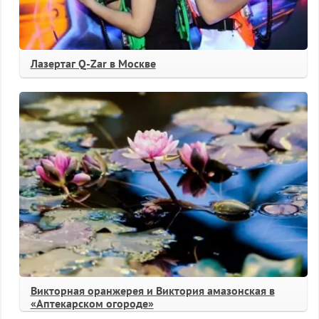
Лазертаг Q-Zar в Москве
Викторная оранжерея и Виктория амазонская в
«Аптекарском огороде»