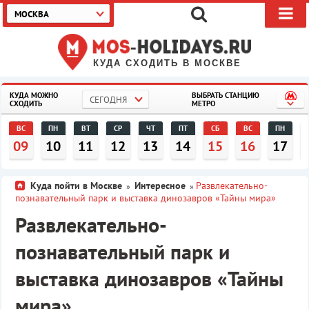
МОСКВА
КУДА СХОДИТЬ В МОСКВЕ
КУДА МОЖНО
ВЫБРАТЬ СТАНЦИЮ
СЕГОДНЯ
СХОДИТЬ
МЕТРО
ВС
ПН
ВТ
СР
ЧТ
ПТ
СБ
ВС
ПН
09
10
11
12
13
14
15
16
17
Куда пойти в Москве
Интересное
Развлекательно-
»
»
познавательный парк и выставка динозавров «Тайны мира»
Развлекательно-
познавательный парк и
выставка динозавров «Тайны
мира»