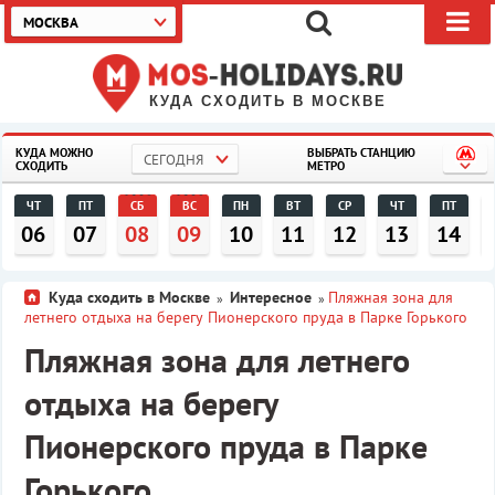
МОСКВА
КУДА СХОДИТЬ В МОСКВЕ
КУДА МОЖНО
ВЫБРАТЬ СТАНЦИЮ
СЕГОДНЯ
СХОДИТЬ
МЕТРО
ЧТ
ПТ
СБ
ВС
ПН
ВТ
СР
ЧТ
ПТ
06
07
08
09
10
11
12
13
14
Куда сходить в Москве
Интересное
Пляжная зона для
»
»
летнего отдыха на берегу Пионерского пруда в Парке Горького
Пляжная зона для летнего
отдыха на берегу
Пионерского пруда в Парке
Горького