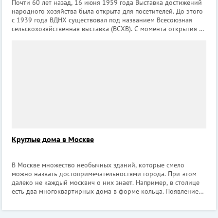
Почти 60 лет назад, 16 июня 1959 года Выставка достижений
народного хозяйства была открыта для посетителей. До этого
с 1939 года ВДНХ существовал под названием Всесоюзная
сельскохозяйственная выставка (ВСХВ). С момента открытия на
ВДНХ гуляло, влюблялось, заводило новых друзей не одно
поколение моск
Круглые дома в Москве
В Москве множество необычных зданий, которые смело
можно назвать достопримечательностями города. При этом
далеко не каждый москвич о них знает. Например, в столице
есть два многоквартирных дома в форме кольца. Появление
круглых домов напрямую связано с подготовкой к
Олимпийским играм 1980 года. К