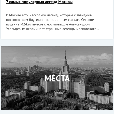
7 самых популярных легенд Москвы
В Москве есть несколько легенд, которые с завидным
постоянством блуждают по народным массам. Сетевое
издание M24.ru вместе с москвоведом Александром
Усольцевым вспоминает страшные легенды московского
фольклора и рассказывает, как все было на самом деле. 1.
Крысы-мутанты в метро Если вы наберете в
МЕСТА