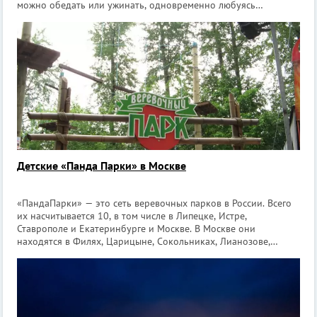
можно обедать или ужинать, одновременно любуясь
прекрасным видом за окном, не так много. Важно, чтобы
панорамный обзор не был своег
Детские «Панда Парки» в Москве
«ПандаПарки» — это сеть веревочных парков в России. Всего
их насчитывается 10, в том числе в Липецке, Истре,
Ставрополе и Екатеринбурге и Москве. В Москве они
находятся в Филях, Царицыне, Сокольниках, Лианозове,
Нескучном саду и Измайлове. «ПандаПарк» является
экстремальным видом развлечений, но