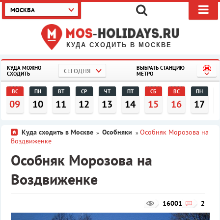
МОСКВА
КУДА СХОДИТЬ В МОСКВЕ
КУДА МОЖНО
ВЫБРАТЬ СТАНЦИЮ
СЕГОДНЯ
СХОДИТЬ
МЕТРО
ВС
ПН
ВТ
СР
ЧТ
ПТ
СБ
ВС
ПН
09
10
11
12
13
14
15
16
17
Куда сходить в Москве
Особняки
Особняк Морозова на
»
»
Воздвиженке
Особняк Морозова на
Воздвиженке
16001
2