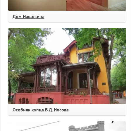
Дом Нащокина
Особняк купца В.Д. Носова