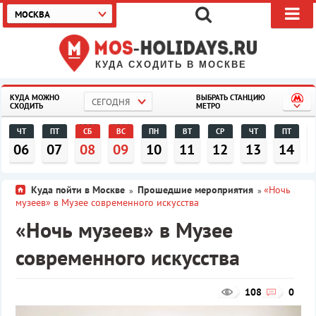
МОСКВА
КУДА СХОДИТЬ В МОСКВЕ
КУДА МОЖНО
ВЫБРАТЬ СТАНЦИЮ
СЕГОДНЯ
СХОДИТЬ
МЕТРО
ЧТ
ПТ
СБ
ВС
ПН
ВТ
СР
ЧТ
ПТ
06
07
08
09
10
11
12
13
14
Куда пойти в Москве
Прошедшие мероприятия
«Ночь
»
»
музеев» в Музее современного искусства
«Ночь музеев» в Музее
современного искусства
108
0