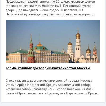
Представляем вашему вниманию 10 самых красивых домов
столицы по версии Mos-Holidays.ru. 1. Петровский путевой
дворец Где находится: Ленинградский проспект, 40.
Петровский путевой дворец был построен архитектором
Казаковым по личному приказу Екатерины Второй, которая
хотела таким образом увеков
Топ-86 главных достопримечательностей Москвы
Список главных достопримечательностей города Москвы:
Старый Арбат Московский Кремль Архангельский собор
Успенский собор Благовещенский собор Колокольня Иван
Великий Грановитая палата Царь-пушка Царь-колокол Красная
площадь Мавзолей Ленина Лобное место Собор В