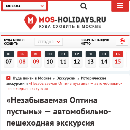
МОСКВА
КУДА СХОДИТЬ В МОСКВЕ
КУДА МОЖНО
ВЫБРАТЬ СТАНЦИЮ
СЕГОДНЯ
СХОДИТЬ
МЕТРО
ПТ
СБ
ВС
ПН
ВТ
СР
ЧТ
ПТ
СБ
07
08
09
10
11
12
13
14
15
Куда пойти в Москве
Экскурсии
Исторические
»
»
экскурсии
«Незабываемая Оптина пустынь» — автомобильно-
»
пешеходная экскурсия
«Незабываемая Оптина
пустынь» — автомобильно-
пешеходная экскурсия