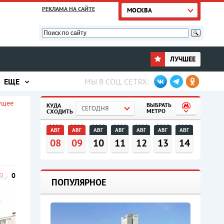
РЕКЛАМА НА САЙТЕ
МОСКВА
ЛУЧШЕЕ
ЕЩЕ
МЫ В СОЦ. СЕТЯХ:
ущее
ВЫБРАТЬ
КУДА
СЕГОДНЯ
МЕТРО
СХОДИТЬ
АВГ
АВГ
АВГ
АВГ
АВГ
АВГ
АВГ
08
09
10
11
12
13
14
0
ПОПУЛЯРНОЕ