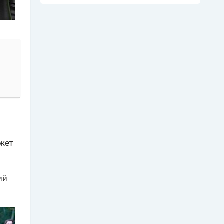
я
жет
ий