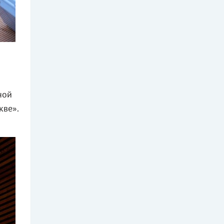
ной
кве».