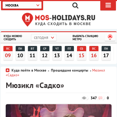
МОСКВА
КУДА СХОДИТЬ В МОСКВЕ
КУДА МОЖНО
ВЫБРАТЬ СТАНЦИЮ
СЕГОДНЯ
СХОДИТЬ
МЕТРО
ВС
ПН
ВТ
СР
ЧТ
ПТ
СБ
ВС
ПН
09
10
11
12
13
14
15
16
17
Куда пойти в Москве
Прошедшие концерты
Мюзикл
»
»
«Садко»
Мюзикл «Садко»
347
0