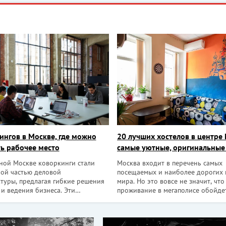
ингов в Москве, где можно
20 лучших хостелов в центре
ь рабочее место
самые уютные, оригинальные
недорогие
ной Москве коворкинги стали
Москва входит в перечень самых
ой частью деловой
посещаемых и наиболее дорогих 
туры, предлагая гибкие решения
мира. Но это вовсе не значит, что
и ведения бизнеса. Эти
проживание в мегаполисе обойде
ва привлекают не только
значительную сумму. В российско
в и стартаперов, но и крупные
открыты многочисленные хостелы
ищущие оптимальные условия для
отличаются современным дизайн