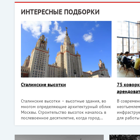
ИНТЕРЕСНЫЕ ПОДБОРКИ
Сталинские высотки
75 коворк
арендоват
Сталинские высотки – высотные здания, во
В современ
многом определяющие архитектурный облик
неотъемлем
Москвы. Строительство высоток началось в
инфраструк
послевоенное десятилетие, когда город
для работы 
восстанавливался после разрухи. Символом
пространст
возрождения, по мысли И. Сталина, должны
фрилансеро
были стать высотки оригинальной
компании, 