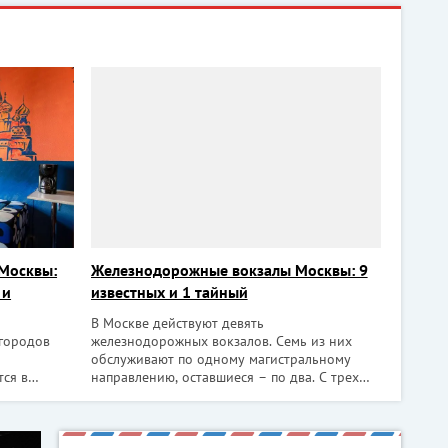
 Москвы:
Железнодорожные вокзалы Москвы: 9
 и
известных и 1 тайный
В Москве действуют девять
городов
железнодорожных вокзалов. Семь из них
обслуживают по одному магистральному
тся в
направлению, оставшиеся – по два. С трех
й столице
организовано движение экспрессов в
, которые
аэропорты города. Каждый вокзал по-
ом,
настоящему уникален. Это не просто станции