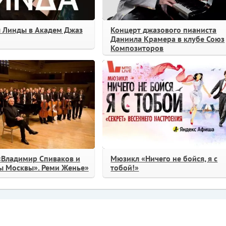
 Линды в Академ Джаз
Концерт джазового пианиста
Даниила Крамера в клубе Союз
Композиторов
«Владимир Спиваков и
Мюзикл «Ничего не бойся, я с
ы Москвы». Реми Женье»
тобой!»