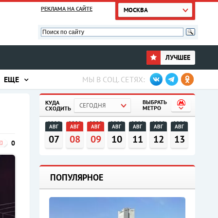
РЕКЛАМА НА САЙТЕ
МОСКВА
ЛУЧШЕЕ
ЕЩЕ
МЫ В СОЦ. СЕТЯХ:
ВЫБРАТЬ
КУДА
СЕГОДНЯ
МЕТРО
СХОДИТЬ
АВГ
АВГ
АВГ
АВГ
АВГ
АВГ
АВГ
07
08
09
10
11
12
13
0
ПОПУЛЯРНОЕ