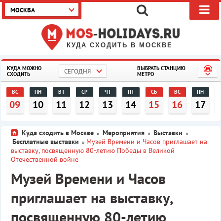
МОСКВА
КУДА СХОДИТЬ В МОСКВЕ
КУДА МОЖНО
ВЫБРАТЬ СТАНЦИЮ
СЕГОДНЯ
СХОДИТЬ
МЕТРО
ВС
ПН
ВТ
СР
ЧТ
ПТ
СБ
ВС
ПН
09
10
11
12
13
14
15
16
17
Куда сходить в Москве
Мероприятия
Выставки
»
»
»
Бесплатные выставки
Музей Времени и Часов приглашает на
»
выставку, посвященную 80-летию Победы в Великой
Отечественной войне
Музей Времени и Часов
приглашает на выставку,
посвященную 80-летию