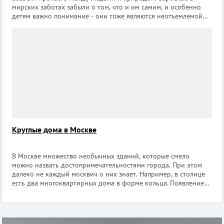
мирских заботах забыли о том, что и им самим, и особенно
детям важно понимание - они тоже являются неотъемлемой
частью этой природы. К сожалению, не всегда занятые
родители могут завести дом
Круглые дома в Москве
В Москве множество необычных зданий, которые смело
можно назвать достопримечательностями города. При этом
далеко не каждый москвич о них знает. Например, в столице
есть два многоквартирных дома в форме кольца. Появление
круглых домов напрямую связано с подготовкой к
Олимпийским играм 1980 года. К