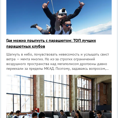
Где можно прыгнуть с парашютом: ТОП лучших
парашютных клубов
Шагнуть в небо, почувствовать невесомость и услышать свист
ветра — мечта многих. Но из-за строгих ограничений
воздушного пространства над мегаполисом дропзоны давно
переехали за пределы МКАД. Поэтому, задаваясь вопросом,
где можно прыгнуть с парашютом в Москве, новички и профи
отправляются на просто