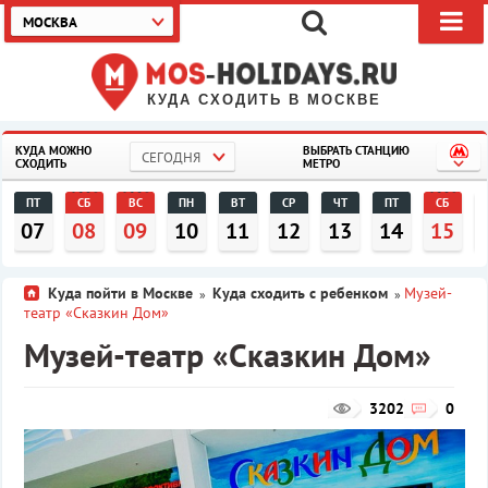
МОСКВА
КУДА СХОДИТЬ В МОСКВЕ
КУДА МОЖНО
ВЫБРАТЬ СТАНЦИЮ
СЕГОДНЯ
СХОДИТЬ
МЕТРО
ПТ
СБ
ВС
ПН
ВТ
СР
ЧТ
ПТ
СБ
07
08
09
10
11
12
13
14
15
Куда пойти в Москве
Куда сходить с ребенком
Музей-
»
»
театр «Сказкин Дом»
Музей-театр «Сказкин Дом»
3202
0