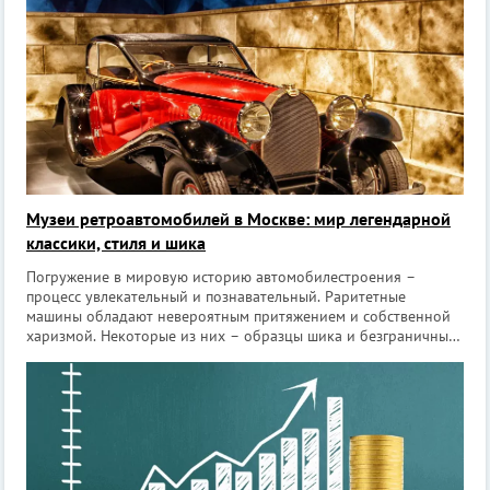
Музеи ретроавтомобилей в Москве: мир легендарной
классики, стиля и шика
Погружение в мировую историю автомобилестроения –
процесс увлекательный и познавательный. Раритетные
машины обладают невероятным притяжением и собственной
харизмой. Некоторые из них – образцы шика и безграничных
амбиций своих создателей, другие – напоминание о славных
подвигах и войнах, третьи – при