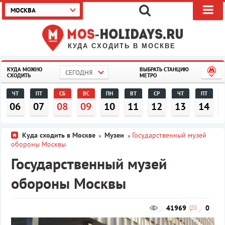
МОСКВА
КУДА СХОДИТЬ В МОСКВЕ
КУДА МОЖНО
ВЫБРАТЬ СТАНЦИЮ
СЕГОДНЯ
СХОДИТЬ
МЕТРО
ЧТ
ПТ
СБ
ВС
ПН
ВТ
СР
ЧТ
ПТ
06
07
08
09
10
11
12
13
14
Куда сходить в Москве
Музеи
Государственный музей
»
»
обороны Москвы
Государственный музей
обороны Москвы
41969
0