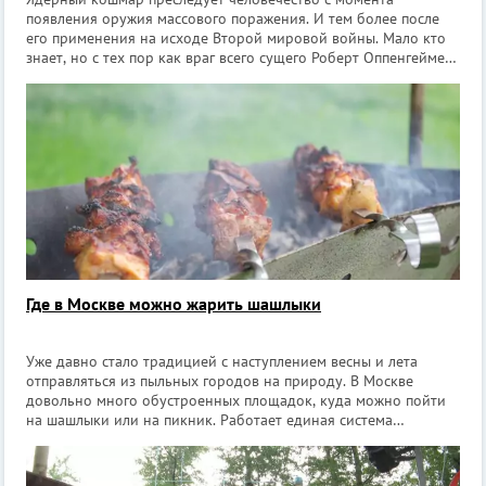
появления оружия массового поражения. И тем более после
его применения на исходе Второй мировой войны. Мало кто
знает, но с тех пор как враг всего сущего Роберт Оппенгеймер
создал атомную бомбу, человечество 8 раз оказывалось на
волоске от ядерного ап
Где в Москве можно жарить шашлыки
Уже давно стало традицией с наступлением весны и лета
отправляться из пыльных городов на природу. В Москве
довольно много обустроенных площадок, куда можно пойти
на шашлыки или на пикник. Работает единая система
бронирования пикниковых зон через сервис «Мосбилет»,
многие ранее бесплатные площадки те