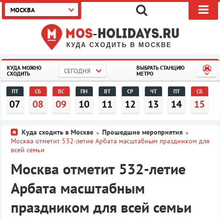
МОСКВА
КУДА СХОДИТЬ В МОСКВЕ
КУДА МОЖНО
ВЫБРАТЬ СТАНЦИЮ
СЕГОДНЯ
СХОДИТЬ
МЕТРО
ПТ
СБ
ВС
ПН
ВТ
СР
ЧТ
ПТ
СБ
07
08
09
10
11
12
13
14
15
Куда сходить в Москве
Прошедшие мероприятия
»
»
Москва отметит 532-летие Арбата масштабным праздником для
всей семьи
Москва отметит 532-летие
Арбата масштабным
праздником для всей семьи