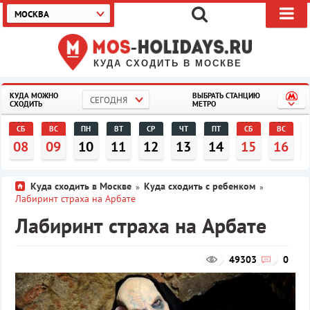
МОСКВА
КУДА СХОДИТЬ В МОСКВЕ
КУДА МОЖНО
ВЫБРАТЬ СТАНЦИЮ
СЕГОДНЯ
СХОДИТЬ
МЕТРО
СБ
ВС
ПН
ВТ
СР
ЧТ
ПТ
СБ
ВС
08
09
10
11
12
13
14
15
16
Куда сходить в Москве
Куда сходить с ребенком
»
»
Лабиринт страха на Арбате
Лабиринт страха на Арбате
49303
0