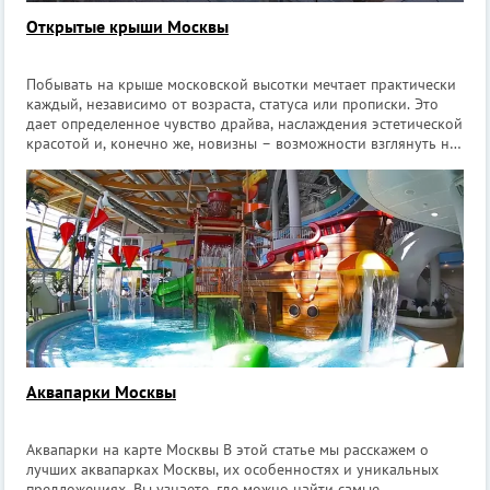
Открытые крыши Москвы
Побывать на крыше московской высотки мечтает практически
каждый, независимо от возраста, статуса или прописки. Это
дает определенное чувство драйва, наслаждения эстетической
красотой и, конечно же, новизны – возможности взглянуть на
город с новой высоты. Такое развлечение типичным не
назовешь и с
Аквапарки Москвы
Аквапарки на карте Москвы В этой статье мы расскажем о
лучших аквапарках Москвы, их особенностях и уникальных
предложениях. Вы узнаете, где можно найти самые