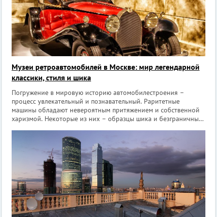
Музеи ретроавтомобилей в Москве: мир легендарной
классики, стиля и шика
Погружение в мировую историю автомобилестроения –
процесс увлекательный и познавательный. Раритетные
машины обладают невероятным притяжением и собственной
харизмой. Некоторые из них – образцы шика и безграничных
амбиций своих создателей, другие – напоминание о славных
подвигах и войнах, третьи – при