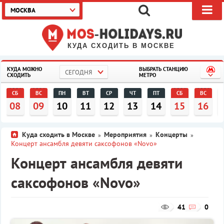
МОСКВА
КУДА СХОДИТЬ В МОСКВЕ
КУДА МОЖНО
ВЫБРАТЬ СТАНЦИЮ
СЕГОДНЯ
СХОДИТЬ
МЕТРО
СБ
ВС
ПН
ВТ
СР
ЧТ
ПТ
СБ
ВС
08
09
10
11
12
13
14
15
16
Куда сходить в Москве
Мероприятия
Концерты
»
»
»
Концерт ансамбля девяти саксофонов «Novo»
Концерт ансамбля девяти
саксофонов «Novo»
41
0